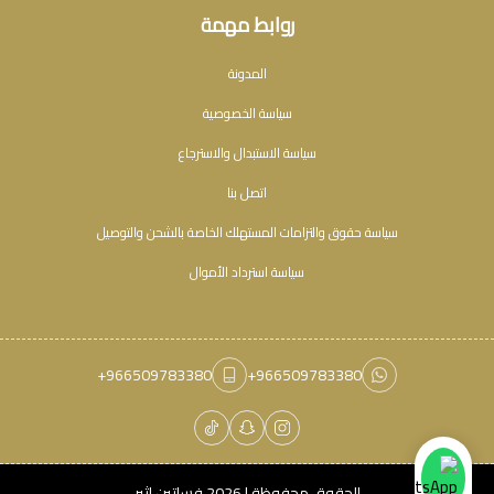
روابط مهمة
المدونة
سياسة الخصوصية
سياسة الاستبدال والاسترجاع
اتصل بنا
سياسة حقوق والتزامات المستهلك الخاصة بالشحن والتوصيل
سياسة استرداد الأموال
+966509783380
+966509783380
الحقوق محفوظة | 2026
فساتين اثير