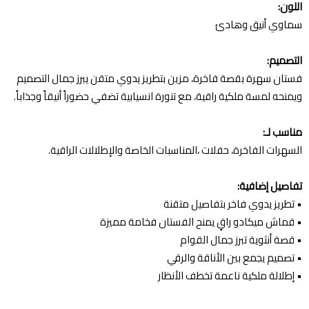
اللون:
سماوي أنيق وهادئ
التصميم:
فستان سهرة بقصة فاخرة، مزين بتطريز يدوي متقن يبرز جمال التصميم
ويمنحه لمسة ملكية راقية، مع تنورة انسيابية تضفي حضوراً أنيقاً وجذاباً.
مناسب لـ:
السهرات الفاخرة، حفلات ،المناسبات الخاصة والإطلالات الراقية.
تفاصيل إضافية:
• تطريز يدوي فاخر بتفاصيل متقنة
• قماش ميكادو راقٍ يمنح الفستان فخامة مميزة
• قصة أنثوية تبرز جمال القوام
• تصميم يجمع بين الأناقة والرقي
• إطلالة ملكية ناعمة تخطف الأنظار