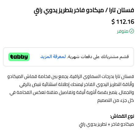
فستان تارا / ميكادو فاخر بتطريز يدوي راقٍ
112.16 $
متوفر
فستان تارا بدرجات السماوي الراقية، يجمع بين فخامة قماش الميكادو
وأناقة التطريز اليدوي الفاخر ليمنحك إطلالة استثنائية تنبض بالرقي
والجمال. يتميز بقصة أنثوية أنيقة وتفاصيل متقنة تعكس الفخامة في
كل جزء من التصميم
نوع القماش:
ميكادو فاخر + تطريز يدوي راقٍ