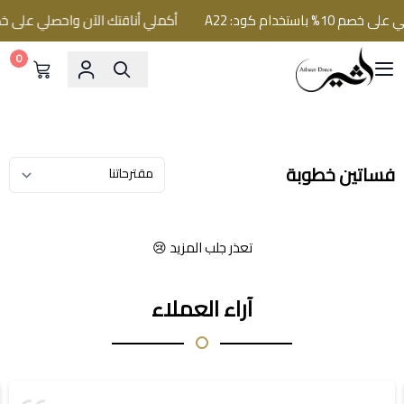
باستخدام كود: A22
أكملي أناقتك الآن واحصلي على خصم 10% باستخدام كود:
0
فساتين اثير
فساتين خطوبة
تعذر جلب المزيد 😢
آراء العملاء