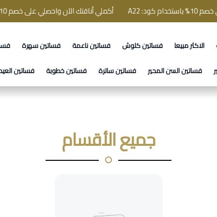
A2
أكملي أناقتك الآن واحصلي على خصم 10% باستخدام كود: A22
الاكثر مبيعا
فساتين كلوش
فساتين ناعمة
فساتين سهرة
فسا
ر
فساتين السن المحير
فساتين ساترة
فساتين خطوبة
فساتين العيد
جميع الأقسام