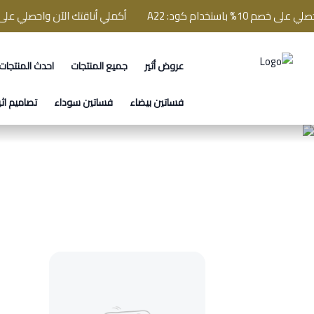
استخدام كود: A22
أكملي أناقتك الآن واحصلي على خصم 10% باستخدام كود: 2
عروض أثير
جميع المنتجات
احدث المنتجات
فساتين اثير
فساتين بيضاء
فساتين سوداء
تصاميم اثي