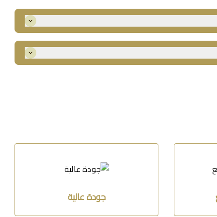
عبر واتساب لاختيار المقاس المثالي لجسمك.
لكة ودول العالم. استلمي فستانك في الموعد.
جودة عالية