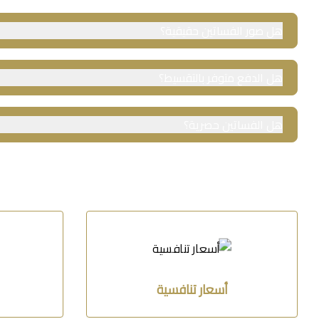
هل صور الفساتين حقيقية؟
نعم، 100%. جميع لقطاتنا حصرية من استوديوهاتنا لضمان مطابقة الجودة.
هل الدفع متوفر بالتقسيط؟
نعم، ادفعي لاحقاً! نوفر خيار التقسيط المريح بدون فوائد عبر تابي وتمارا.
هل الفساتين حصرية؟
تصاميم خاصة ومحدودة. نضمن لكِ التميز وعدم تكرار الإطلالة في أي مكا
أسعار تنافسية