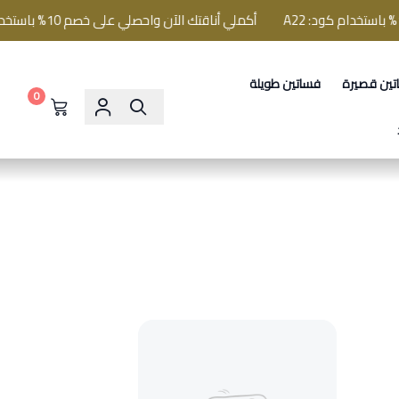
أكملي أناقتك الآن واحصلي على خصم 10% باستخدام كود: A22
تين قصيرة
فساتين طويلة
0