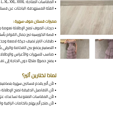
• المقاسات المتاحة: XS، S، M، L، XL، XXL، XXXL
• الفئة المستهدفة: الباحثات عن فس
مميزات فستان موف سهرة :
• درجات الموف تمنح الإطلالة نعومة 
• قصة الكورسيه تبرز جمال القوام بأسل
• طبقات الترتر تضيف حركة لامعة وجذاب
• التصميم يجمع بين الفخامة والرقي 
• مناسب للسهرات والأعراس والإطلالات
• يمنح حضورًا ملكيًا دون الحاجة إلى تف
لماذا تختارين أثير؟
• لأن أثير يقدم فساتين سهرة بتصاميم
• لأن التفاصيل الدقيقة تمنح الإطلالة ح
• لأن المقاسات المتنوعة تساعدك على 
• لأن متجر أثير يهتم بالخامات الراقية وا