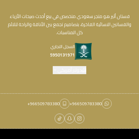
فستان أثير هو متجر سعودي متخصص في بيع أحدث صيحات الأزياء
والفساتين النسائية الفاخرة، بتصاميم تجمع بين الأناقة والراحة لتلائم
كل المناسبات.
السجل التجاري
5950131971
دولار أمريكي
+966509783380
+966509783380