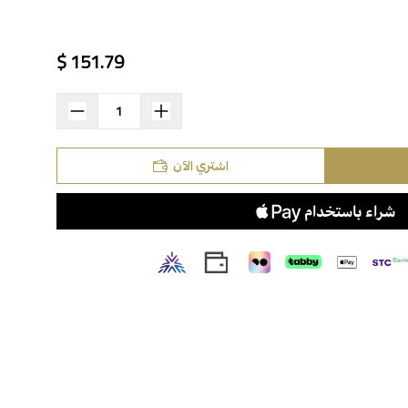
151.79 $
اشتري الآن