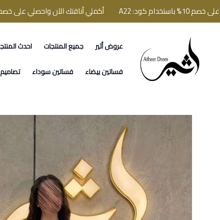
د: A22
أكملي أناقتك الآن واحصلي على خصم 10% باستخدام كود: A22
عروض أثير
جميع المنتجات
احدث المنتج
فساتين اثير
فساتين بيضاء
فساتين سوداء
تصاميم ا