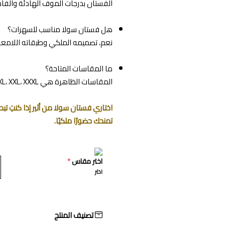
الفستان بدرجات الموف الهادئة والفاخ
هل فستان سولا مناسب للسهرات؟
نعم، تصميمه الملكي وطبقاته اللامعة 
ما المقاسات المتاحة؟
المقاسات الظاهرة هي XS، S، M، L، XL، XXL، XXXL.
اختاري فستان سولا من أثير إذا كنتِ 
تمنحك حضورًا ملكيًا.
اختر مقاس
*
اختر
تصنيف المنتج