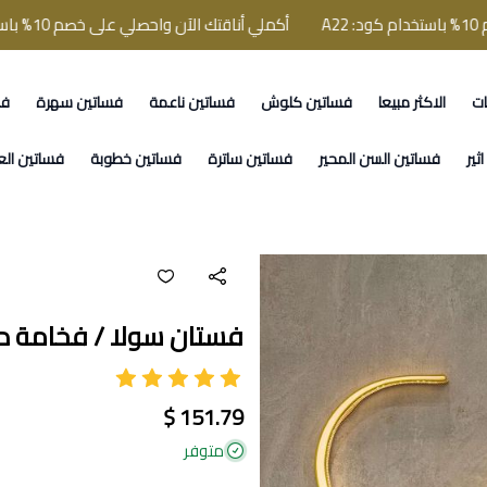
أكملي أناقتك الآن واحصلي على خصم 10% باستخدام كود: A22
ات
الاكثر مبيعا
فساتين كلوش
فساتين ناعمة
فساتين سهرة
فس
ثير
فساتين السن المحير
فساتين ساترة
فساتين خطوبة
فساتين الع
فستان سولا / فخامة 
151.79 $
متوفر