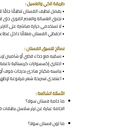
طريقة الكي والغسيل :
• يفضل تنظيف الفستان تنظيفًا جافًا لل
• تجنبي الغسالة والعصر القوي حتى لا ت
• لا تستخدمي حرارة مباشرة على الترتر.
• احفظي الفستان معلقًا داخل غطاء 
نصائح لتنسيق الفستان :
• نسقيه مع حذاء فضي أو شامبين لإبر
• اختاري إكسسوارات كريستالية ناعمة.
• يناسبه مكياج هادئ بدرجات موف أو
• اعتمدي تسريحة شعر مرفوعة لإظهار
الأسئلة الشائعة :
ما خامة فستان سولا؟
الخامة عبارة عن ترتر سلاسل بطبقات 
ما لون فستان سولا؟