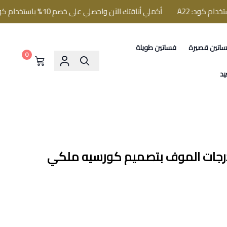
أكملي أناقتك الآن واحصلي على خصم 10% باستخدام كود: A22
اتين قصيرة
فساتين طويلة
0
يد
درجات الموف بتصميم كورسيه ملكي