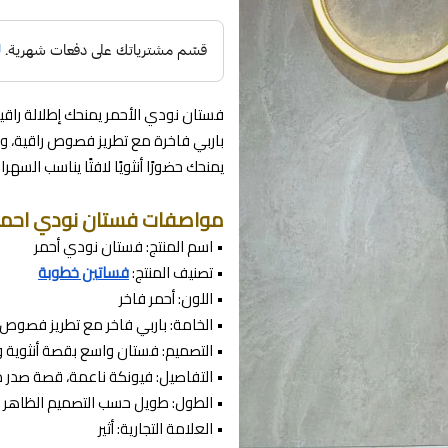
فستان نودي الأحمر يمنحك إطلالة راقي
باربي فاخرة مع تطريز فصوص راقية، و
يمنحك حضورًا أنثويًا لافتًا يناسب السه
مواصفات فستان نودي احمر
• اسم المنتج: فستان نودي أحمر
• تصنيف المنتج:
فساتين خطوبة
• اللون: أحمر فاخر
• الخامة: باربي فاخر مع تطريز فصوص 
• التصميم: فستان واسع بقصة أنثوية
• التفاصيل: فيونكة ناعمة، قصة صدر 
• الطول: طويل حسب التصميم الظاهر
• العلامة التجارية: أثير