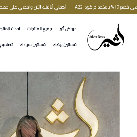
 A22
أكملي أناقتك الآن واحصلي على خصم 10% باستخدام كود: A22
عروض أثير
جميع المنتجات
احدث المنتج
فساتين اثير
فساتين بيضاء
فساتين سوداء
تصاميم ا