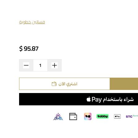
فساتين خطوبة
95.87 $
اشتري الآن