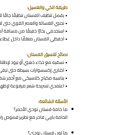
طريقة الكي والغسيل:
• يفضل تنظيف الفستان تنظيفًا جافًا
• تجنبي الغسالة والعصر القوي حتى لا ت
• استخدمي بخارًا خفيفًا من مسافة آمن
• احفظي الفستان معلقًا داخل غطاء 
نصائح لتنسيق الفستان:
• نسقيه مع حذاء ذهبي أو نيود لإطلال
• اختاري إكسسوارات بسيطة حتى تبقى ا
• يناسبه مكياج كلاسيكي مع أحمر شفا
• اعتمدي تسريحة شعر مرفوعة لإظهار
الأسئلة الشائعة:
ما خامة فستان نودي الأحمر؟
الخامة باربي فاخر مع تطريز فصوص راق
ما لون فستان نودي؟