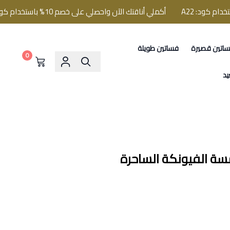
أكملي أناقتك الآن واحصلي على خصم 10% باستخدام كود: A22
اتين قصيرة
فساتين طويلة
0
يد
سة الفيونكة الساحرة