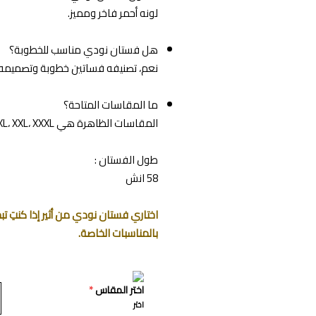
لونه أحمر فاخر ومميز.
هل فستان نودي مناسب للخطوبة؟
نعم، تصنيفه فساتين خطوبة وتصميمه ال
ما المقاسات المتاحة؟
المقاسات الظاهرة هي XS، S، M، L، XL، XXL، XXXL.
طول الفستان :
58 انش
اختاري فستان نودي من أثير إذا كنتِ 
بالمناسبات الخاصة.
اختر المقاس
*
اختر