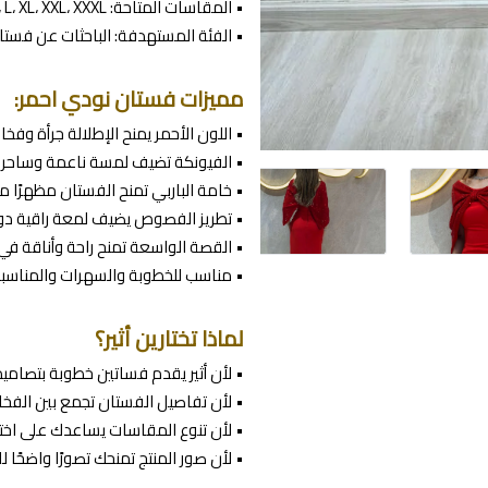
• المقاسات المتاحة: XS، S، M، L، XL، XXL، XXXL
• الفئة المستهدفة: الباحثات عن فستا
مميزات فستان نودي احمر:
• اللون الأحمر يمنح الإطلالة جرأة وفخام
• الفيونكة تضيف لمسة ناعمة وساحرة
• خامة الباربي تمنح الفستان مظهرًا مرتب
• تطريز الفصوص يضيف لمعة راقية دو
• القصة الواسعة تمنح راحة وأناقة في 
• مناسب للخطوبة والسهرات والمناسبا
لماذا تختارين أثير؟
• لأن أثير يقدم فساتين خطوبة بتصاميم 
• لأن تفاصيل الفستان تجمع بين الفخام
• لأن تنوع المقاسات يساعدك على اختي
• لأن صور المنتج تمنحك تصورًا واضحًا ل