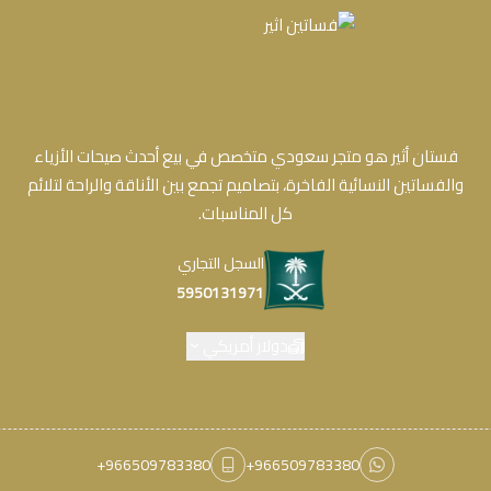
فستان أثير هو متجر سعودي متخصص في بيع أحدث صيحات الأزياء
والفساتين النسائية الفاخرة، بتصاميم تجمع بين الأناقة والراحة لتلائم
كل المناسبات.
السجل التجاري
5950131971
دولار أمريكي
+966509783380
+966509783380