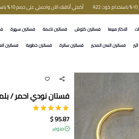
أكملي أناقتك الآن واحصلي على خصم 10% باستخدام كود: A22
ات
الاكثر مبيعا
فساتين كلوش
فساتين ناعمة
فساتين سهرة
فس
ثير
فساتين السن المحير
فساتين ساترة
فساتين خطوبة
فساتين الع
فستان نودي احمر / بلم
95.87 $
متوفر