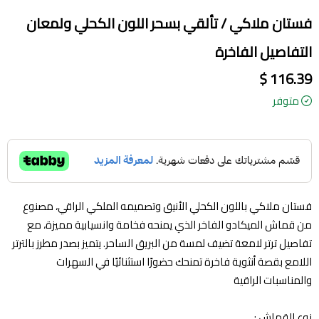
فستان ملاكي / تألقي بسحر اللون الكحلي ولمعان
التفاصيل الفاخرة
116.39 $
متوفر
فستان ملاكي باللون الكحلي الأنيق وتصميمه الملكي الراقي، مصنوع
من قماش الميكادو الفاخر الذي يمنحه فخامة وانسيابية مميزة، مع
تفاصيل ترتر لامعة تضيف لمسة من البريق الساحر. يتميز بصدر مطرز بالترتر
اللامع بقصة أنثوية فاخرة تمنحك حضورًا استثنائيًا في السهرات
والمناسبات الراقية
نوع القماش :