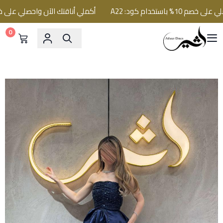
استخدام كود: A22
أكملي أناقتك الآن واحصلي على خصم 10% باستخدام كود: 
0
فساتين اثير