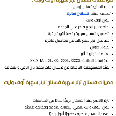
• اسم المنتج: فستان إيسل
• تصنيف المنتج:
فساتين ساترة
• اللون: أوف وايت
• الخامة: ترتر لامع فاخر عالي الجودة
• التصميم: فستان سهرة بقصة أنثوية راقية
• التفاصيل: ترتر لامع بالكامل بتفاصيل فاخرة
• الطول: طويل
• العلامة التجارية: أثير
• المقاسات المتاحة: XS، S، M، L، XL، XXL، XXXL، XXXXL
• الفئة المستهدفة: الباحثات عن فستان فاخر يجمع بين الرقي والفخامة
مميزات فستان ترتر سهرة فستان ترتر سهرة أوف وايت
:
• الترتر اللامع يمنح الفستان بريقًا جذابًا في المناسبات.
• اللون الأوف وايت يعطي الإطلالة نعومة وفخامة هادئة.
• القصة الانسيابية تضيف حضورًا أنثويًا راقيًا.