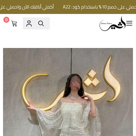
% باستخدام كود: A22
أكملي أناقتك الآن واحصلي على خصم 10% باستخدام كو
0
فساتين اثير