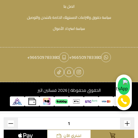
اتصل بنا
سياسة حقوق والتزامات المستهلك الخاصة بالشحن والتوصيل
سياسة استرداد الأموال
+966509783380
+966509783380
الحقوق محفوظة | 2026
فساتين اثير
اشتري الآن