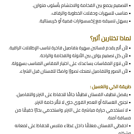
• التصميم يجمع بين الفخامة والاحتشام بأسلوب متوازن.
• مناسب للسهرات وحفلات الخطوبة والزفاف.
• يسهل تنسيقه مع إكسسوارات فضية أو كريستالية.
لماذا تختارين أثير؟
• لأن أثير يقدم فساتين سهرة بتفاصيل فاخرة تناسب الإطلالات الراقية.
• لأن كل تصميم يوازن بين الأنوثة والفخامة والراحة.
• لأن تنوع المقاسات يساعدك على اختيار المقاس المناسب بسهولة.
• لأن الصور والتفاصيل تمنحك تصورًا واضحًا للفستان قبل الشراء.
طريقة الكي والغسيل :
• يفضل تنظيف الفستان تنظيفًا جافًا للحفاظ على الترتر والتفاصيل.
• تجنبي الغسالة أو العصر القوي حتى لا تتأثر خامة الترتر.
• لا تستخدمي حرارة مباشرة على الترتر، واستخدمي بخارًا خفيفًا من
مسافة آمنة.
• احفظي الفستان معلقًا داخل غطاء ملابس للحفاظ على لمعانه
وشكله.