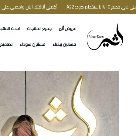
تخدام كود: A22
أكملي أناقتك الآن واحصلي على خصم 10% باستخدام كود: A22
عروض أثير
جميع المنتجات
احدث المنتج
فساتين اثير
فساتين بيضاء
فساتين سوداء
تصاميم ا