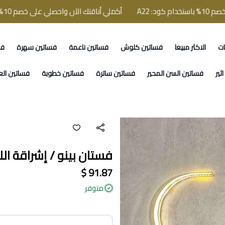
أكملي أناقتك الآن واحصلي على خصم 10% باستخدام كود: A22
ات
الاكثر مبيعا
فساتين كلوش
فساتين ناعمة
فساتين سهرة
فس
ثير
فساتين السن المحير
فساتين ساترة
فساتين خطوبة
فساتين الع
فستان بينو / إشراقة ا
91.87 $
متوفر