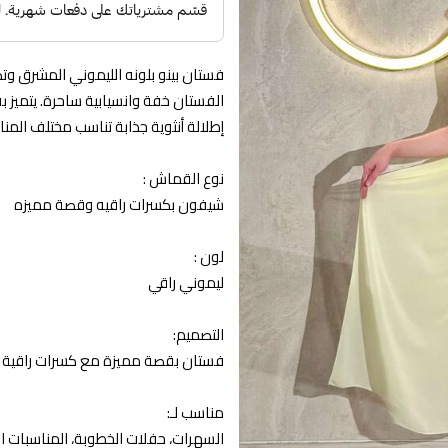
فستان بينو بلونه الليموني المشرق و
الفستان خفة وانسيابية ساحرة. يتميز 
إطلالة أنثوية جذابة تناسب مختلف المن
نوع القماش :
شيفون بكسرات راقيه وقصة مميزه
لون :
ليموني راقي
التصميم:
فستان بقصة مميزة مع كسرات راقية تمن
مناسب لـ:
السهرات، حفلات الخطوبة، المناسبات ال