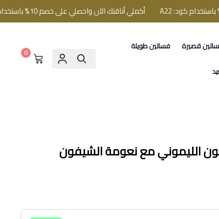
أكملي أناقتك الآن واحصلي على خصم 10% باستخدام كود: A22
اتين قصيرة
فساتين طويلة
0
يد
للون الليموني مع نعومة الشيفون