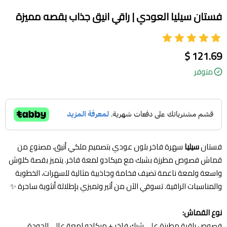
فستان سيليا العودي | راقي انيق جذاب بقصه مميزة
121.69 $
متوفر
فستان
سيليا
سهرة فاخر بلون عودي بتصميم ملكي أنيق، مصنوع من
قماش فصوص مطرزة بشبك مع ميكادو لمعة فاخر. يتميز بقصة كلوش
واسعة ولمعة ناعمة تضيف فخامة وجاذبية مثالية للسهرات، الخطوبة
والمناسبات الراقية. تسوقي الآن من أثير وتميزي بإطلالة أنثوية ساحرة ✨
نوع القماش:
فصوص راقية مطرزة على شبك فاخر + ميكادو لمعة عالي الجودة