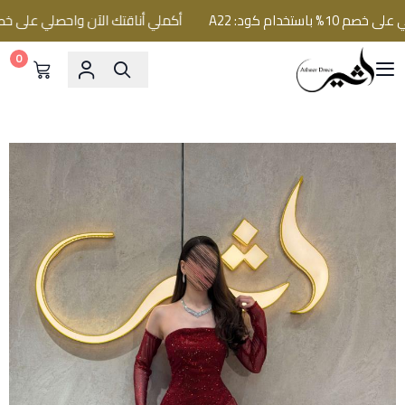
تخدام كود: A22
أكملي أناقتك الآن واحصلي على خصم 10% باستخدام كود: A22
0
فساتين اثير