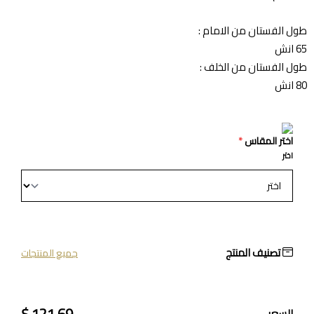
طول الفستان من الامام :
65 انش
طول الفستان من الخلف :
80 انش
اختر المقاس
*
اختر
تصنيف المنتج
جميع المنتجات
121.69 $
السعر