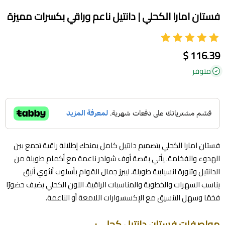
فستان امارا الكحلي | دانتيل ناعم وراقي بكسرات مميزة
116.39 $
متوفر
فستان امارا الكحلي بتصميم دانتيل كامل يمنحك إطلالة راقية تجمع بين
الهدوء والفخامة. يأتي بقصة أوف شولدر ناعمة مع أكمام طويلة من
الدانتيل وتنورة انسيابية طويلة، ليبرز جمال القوام بأسلوب أنثوي أنيق
يناسب السهرات والخطوبة والمناسبات الراقية. اللون الكحلي يضيف حضورًا
فخمًا وسهل التنسيق مع الإكسسوارات اللامعة أو الناعمة.
مواصفات فستان دانتيل كحلي :