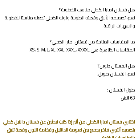
هل فستان امارا الكحلي مناسب للخطوبة؟
نعم، تصميمه الأنيق وقصته الطويلة ولونه الكحلي تجعله مناسبًا للخطوبة
والسهرات الراقية.
ما المقاسات المتاحة من فستان امارا الكحلي؟
المقاسات الظاهرة هي XS، S، M، L، XL، XXL، XXXL، XXXXL.
هل الفستان طويل؟
نعم، الفستان طويل.
طول الفستان :
63 انش
اختاري فستان امارا الكحلي من أثير إذا كنتِ تبحثين عن فستان دانتيل كحلي
بتصميم أنثوي فاخر يجمع بين نعومة الدانتيل وفخامة اللون وقصة تليق
بالمناسبات الراقية.