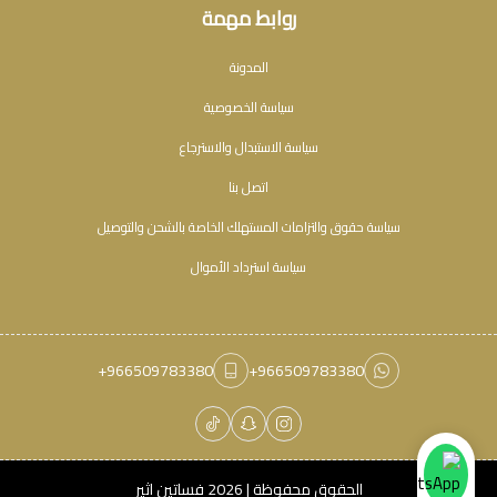
روابط مهمة
المدونة
سياسة الخصوصية
سياسة الاستبدال والاسترجاع
اتصل بنا
سياسة حقوق والتزامات المستهلك الخاصة بالشحن والتوصيل
سياسة استرداد الأموال
+966509783380
+966509783380
الحقوق محفوظة | 2026
فساتين اثير