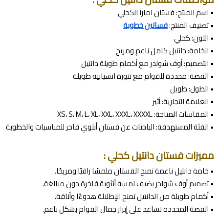
• اسم المنتج: فستان امارا الكحلي
• تصنيف المنتج:
فساتين خطوبة
• اللون: كحلي
• الخامة: دانتيل كامل ناعم ومريح
• التصميم: أوف شولدر مع أكمام طويلة دانتيل
• القصة: محددة للقوام مع تنورة انسيابية طويلة
• الطول: طويل
• العلامة التجارية: أثير
• المقاسات المتاحة: XS، S، M، L، XL، XXL، XXXL، XXXXL
• الفئة المستهدفة: الباحثات عن فستان أنثوي فاخر للمناسبات والخطوبة
مميزات فستان دانتيل كحلي :
• خامة دانتيل ناعمة تمنح الفستان ملمسًا راقيًا ومريحًا.
• تصميم أوف شولدر يضيف لمسة أنثوية فاخرة دون مبالغة.
• أكمام طويلة من الدانتيل تمنح الإطلالة هدوءًا وأناقة.
• القصة المحددة تساعد على إبراز جمال القوام بشكل ناعم.