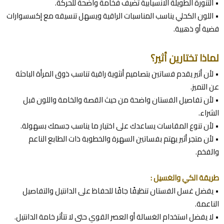
• التنورة الطويلة الانسيابية تضيف فخامة واضحة للحركة.
• اللون الكحلي يناسب المناسبات الراقية ويسهل تنسيقه مع إكسسوارات
فضية أو ذهبية.
لماذا تختارين أثير؟
• لأن أثير يقدم فساتين بتصاميم أنثوية راقية تناسب ذوق المرأة الباحثة
عن التميز.
• لأن تفاصيل الفستان واضحة من حيث القصة والخامة واللون قبل
الشراء.
• لأن تنوع المقاسات يساعدك على اختيار ما يناسب جسمك بسهولة.
• لأن متجر أثير يهتم بفساتين السهرة والخطوبة ذات الطابع الناعم
والفخم.
طريقة الكي والغسيل :
• يفضل غسل الفستان تنظيفًا جافًا للحفاظ على الدانتيل والتفاصيل
الناعمة.
• لا يفضل استخدام الغسالة أو العصر القوي حتى لا تتأثر خامة الدانتيل.