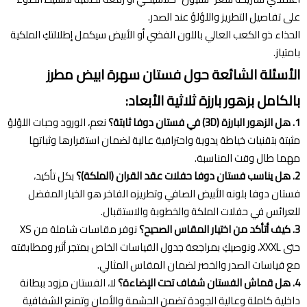
على تفاصيل التطريز واللؤلؤ عند الصدر.
الحذاء ذو الكعب العالي باللون الفضي أو الأبيض سيكمل إطلالتكِ الملكية
بامتياز.
الأسئلة الشائعة حول فستان سهرة ابيض مطرز
بالكامل بزهور بارزة ثلاثية الأبعاد:
1. هل الزهور البارزة (3D) في فستان دوفا ثابتة؟
نعم، الورود وحبات اللؤلؤ
مثبتة بتقنيات خياطة يدوية واحترافية عالية لضمان استقرارها وثباتها
مهما طال وقت المناسبة.
2. هل يناسب فستان دوفا حفلات عقد القران (الملكة)؟
بكل تأكيد،
فستان دوفا بلونه الأبيض الصافي وتطريزه الفاخر هو الخيار المفضل
للعرائس في حفلات الملكة والخطوبة والاستقبال.
3. كيف أتأكد من اختيار المقاس الصحيح؟
نوفر مقاسات شاملة من XS
حتى XXXL، ونوصيكِ بمراجعة جدول القياسات الخاص بمتجر أثير ومطابقته
مع قياسات الصدر والخصر لضمان المقاس المثالي.
4. هل قماش الفستان شفاف تحت الإضاءة؟
لا، الفستان مزود ببطانة
داخلية كاملة وعالية الجودة تضمن الحشمة والأمان وتمنع الشفافية