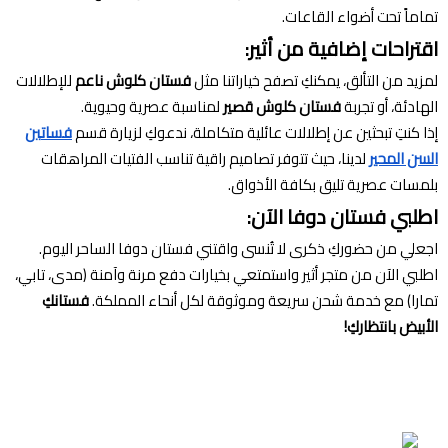
تماماً تحت أضواء القاعات.
اقتراحات إضافية من أثير:
لمزيد من التألق، يمكنكِ تصفح خياراتنا مثل
فستان كلوش ناعم
للإطلالات
الهادئة، أو تجربة
فستان كلوش قصير
لمناسبة عصرية وحيوية.
إذا كنتِ تبحثين عن إطلالات عائلية متكاملة، ندعوكِ لزيارة قسم
فساتين
السن المحير
لدينا، حيث تتوفر تصاميم راقية تناسب الفتيات المراهقات
بلمسات عصرية تليق بكافة الأذواق.
اطلبي فستان دوفا الآن:
اجعلي من حضوركِ ذكرى لا تُنسى واقتني فستان دوفا الساحر اليوم.
اطلبي الآن من متجر أثير واستمتعي بخيارات دفع مرنة وآمنة (مدى، تابي،
تمارا) مع خدمة شحن سريعة وموثوقة لكل أنحاء المملكة.
فستانكِ
الأبيض بانتظاركِ!