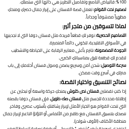
100%؛ فالبياض الناصع وتفاصيل التطريز هي ذاتها التي ستصلكِ.
تصميم نحت القوام:
تعمل قصة الفستان على إبراز جمال خصركِ ومنحكِ
مظهراً ممشوقاً وجذاباً.
لماذا تتسوقين من متجر أثير:
التصاميم الحصرية:
نوفر لكِ قطعاً فريدة مثل فستان دوفا التي لا تجدينها
في الأسواق التقليدية، لتكوني دائماً المتميزة.
الجودة المضمونة:
نلتزم بأعلى معايير الرقابة على الخياطة والتشطيب
لنقدم لكِ قطعة تليق بمناسباتكِ الكبرى.
سرعة التوصيل:
شحن آمن وسريع يضمن وصول فستان أحلامكِ إلى باب
منزلكِ في أسرع وقت ممكن.
نصائح التنسيق واختيار القصة:
إذا كنتِ تفضلين
فستان نص كلوش
يمنحكِ حركة واسعة أو تبحثين عن
إطلالة محددة للجسم مثل
فستان صك طويل
، فإن فستان دوفا بقصته
التي تنحت القوام هو الخيار الأمثل لإبراز رشاقتكِ بأسلوب عصري وفاخر.
ننصحكِ بتنسيق الفستان مع طقم من الألماس أو اللؤلؤ الناعم لإبراز جمال
منطقة الأكتاف (الأوف شولدر).
اعتمدي تسريحة شعر "شنيون" كلاسيكي أو رفعة نصفية لتسليط الضوء