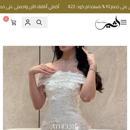
دام كود: A22
أكملي أناقتك الآن واحصلي على خصم 10% باستخدام كود: A22
0
فساتين اثير