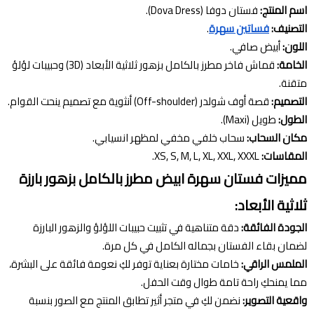
اسم المنتج:
فستان دوفا (Dova Dress).
التصنيف:
فساتين سهرة
.
اللون:
أبيض صافي.
الخامة:
قماش فاخر مطرز بالكامل بزهور ثلاثية الأبعاد (3D) وحبيبات لؤلؤ
متقنة.
التصميم:
قصة أوف شولدر (Off-shoulder) أنثوية مع تصميم ينحت القوام.
الطول:
طويل (Maxi).
مكان السحاب:
سحاب خلفي مخفي لمظهر انسيابي.
المقاسات:
XS, S, M, L, XL, XXL, XXXL.
مميزات فستان سهرة ابيض مطرز بالكامل بزهور بارزة
ثلاثية الأبعاد:
الجودة الفائقة:
دقة متناهية في تثبيت حبيبات اللؤلؤ والزهور البارزة
لضمان بقاء الفستان بجماله الكامل في كل مرة.
الملمس الراقي:
خامات مختارة بعناية توفر لكِ نعومة فائقة على البشرة،
مما يمنحكِ راحة تامة طوال وقت الحفل.
واقعية التصوير:
نضمن لكِ في متجر أثير تطابق المنتج مع الصور بنسبة