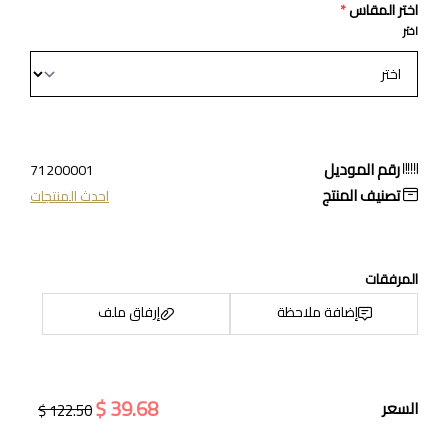
اختر المقاس
*
اختر
رقم الموديل
71200001
تصنيف المنتج
احدث المنتجات
المرفقات
إضافة ملاحظة
إرفاق ملف
39.68 $
السعر
122.50 $
اسحب و افلت الملف هنا
استعراض