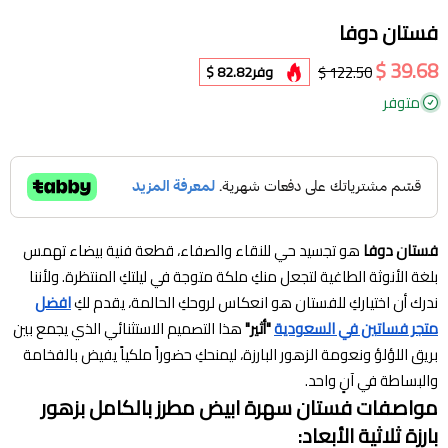
فستان دوفا
39.68 $
122.50 $
وفر
82.82 $
متوفر
فستان دوفا
هو تجسيد حي للنقاء والصفاء، قطعة فنية بيضاء تهمس
بلغة الأنوثة الطاغية لتجعل منكِ ملكة متوجة في ليلتكِ المنتظرة. ولأننا
ندرك أن اختياركِ للفستان هو انعكاس لروحكِ الحالمة، يقدم لكِ
افضل
متجر فساتين في السعودية
"أثير"
هذا التصميم الاستثنائي الذي يجمع بين
بريق اللؤلؤ ونعومة الزهور البارزة، ليمنحكِ حضوراً ملكياً يفيض بالفخامة
والبساطة في آنٍ واحد.
مواصفات فستان سهرة ابيض مطرز بالكامل بزهور
بارزة ثلاثية الأبعاد: