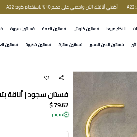
أكملي أناقتك الآن واحصلي على خصم 10% باستخدام كود: A22
أكملي أ
ات
الاكثر مبيعا
فساتين كلوش
فساتين ناعمة
فساتين سهرة
فس
ثير
فساتين السن المحير
فساتين ساترة
فساتين خطوبة
فساتين الع
فستان سجود | أناقة بت
79.62 $
متوفر