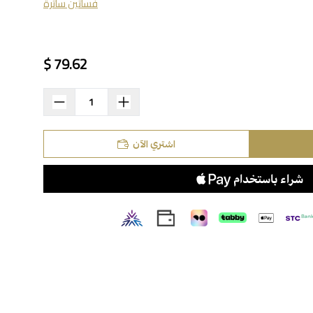
فساتين ساترة
79.62 $
اشتري الآن