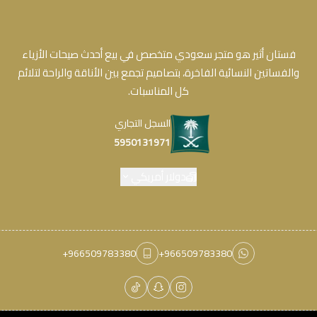
فستان أثير هو متجر سعودي متخصص في بيع أحدث صيحات الأزياء
والفساتين النسائية الفاخرة، بتصاميم تجمع بين الأناقة والراحة لتلائم
كل المناسبات.
السجل التجاري
5950131971
دولار أمريكي
+966509783380
+966509783380