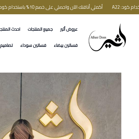
أكملي أناقتك الآن واحصلي على خصم 10% باستخدام كود: A22
عروض أثير
جميع المنتجات
احدث المنتج
فساتين اثير
فساتين بيضاء
فساتين سوداء
تصاميم ا