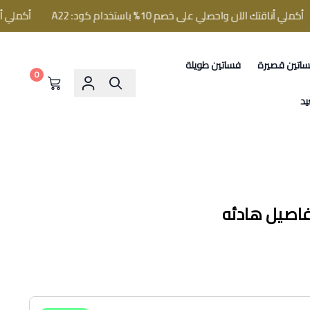
ناقتك الآن واحصلي على خصم 10% باستخدام كود: A22
أكملي أناقتك الآن وا
اتين قصيرة
فساتين طويلة
0
يد
فاصيل هادئه