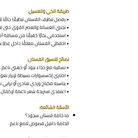
طريقة الكي والغسيل:
• يفضل تنظيف الفستان تنظيفًا جافًا 
• تجنبي الغسالة والعصر القوي حتى لا ت
• استخدمي بخارًا خفيفًا من مسافة آمن
• احفظي الفستان معلقًا داخل غطاء 
نصائح لتنسيق الفستان:
• نسقيه مع حذاء نيود أو ذهبي ناعم.
• اختاري إكسسوارات بسيطة لإبراز نعوم
• يناسبه مكياج وردي هادئ أو ترابي ن
• اعتمدي تسريحة شعر ناعمة لإكمال ال
الأسئلة الشائعة:
ما خامة فستان سجود؟
الخامة دانتيل فصوص لامع ناعم.