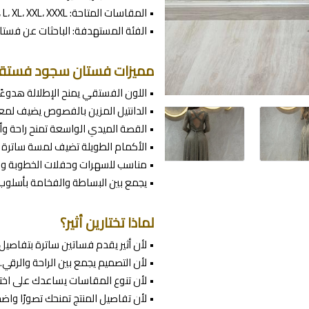
• المقاسات المتاحة: XS، S، M، L، XL، XXL، XXXL
• الفئة المستهدفة: الباحثات عن فستان
مميزات فستان سجود فستق
• اللون الفستقي يمنح الإطلالة هدوءً
• الدانتيل المزين بالفصوص يضيف لمعة
• القصة الميدي الواسعة تمنح راحة وأن
• الأكمام الطويلة تضيف لمسة ساترة
• مناسب للسهرات وحفلات الخطوبة والع
• يجمع بين البساطة والفخامة بأسلوب 
لماذا تختارين أثير؟
• لأن أثير يقدم فساتين ساترة بتفاصيل أ
• لأن التصميم يجمع بين الراحة والرقي.
• لأن تنوع المقاسات يساعدك على اختي
• لأن تفاصيل المنتج تمنحك تصورًا واضحً