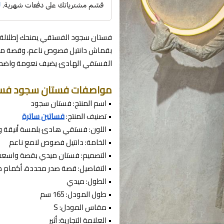
فستان سجود الفستقي يمنحك إطلالة ها
بقماش دانتيل فصوص ناعم، وقصة ميدي 
الفستقي الهادئ يضيف نعومة واضحة، 
مواصفات فستان سجود فس
• اسم المنتج: فستان سجود
• تصنيف المنتج:
فساتين ساترة
• اللون: فستقي هادئ بلمسة أنيقة و
• الخامة: دانتيل فصوص لامع ناعم
• التصميم: فستان ميدي بقصة واسعة 
• التفاصيل: قصة صدر محددة، أكمام
• الطول: ميدي
• طول المودل: 165 سم
• مقاس المودل: S
• العلامة التجارية: أثير