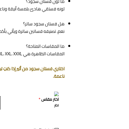
ما لون فستان سجود؟
لونه فستقي هادئ بلمسة أنيقة وناع
هل فستان سجود ساتر؟
نعم، تصنيفه فساتين ساترة ويأتي بأ
ما المقاسات المتاحة؟
المقاسات الظاهرة هي XS، S، M، L، XL، XXL، XXXL.
اختاري فستان سجود من أثير إذا كنتِ
ناعمة.
اختر مقاس
*
اختر