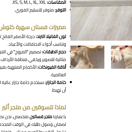
المقاسات:
XS, S, M, L, XL, XXL.
التوفر:
متوفر للتسليم الفوري.
مميزات فستان سهرة كلوش 
لون الفانيلا الترند:
وتناسب أجواء الاحتفالات والأعياد.
حجم الطبقات:
مثالية للتصوير ويخفي منطقة الأرداف 
أناقة الفيونكات:
العالمية.
خامة الجازار:
نستخدم خامة جازار عالية 
أن تهبط.
لماذا تتسوقين من متجر أثير
باعتبارنا
متجر فساتين
متخصص، نحن نضمن 
لضمان وصول طلبك في الوقت المحدد، 
تشمل التقسيط المريح عبر تابي وتمارا