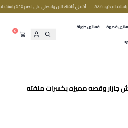
أكملي أناقتك الآن واحصلي على خصم 10% باستخدام كود: A22
اتين قصيرة
فساتين طويلة
0
يد
ش جازار وقصه مميزه بكسرات ملفته