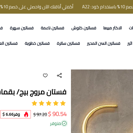
أكملي أناقتك الآن واحصلي على خصم 10% باستخدام كود: A22
ات
الاكثر مبيعا
فساتين كلوش
فساتين ناعمة
فساتين سهرة
فس
ثير
فساتين السن المحير
فساتين ساترة
فساتين خطوبة
فساتين الع
فستان مروج بيج/ بقما
90.54 $
97.20 $
وفر
6.66 $
متوفر