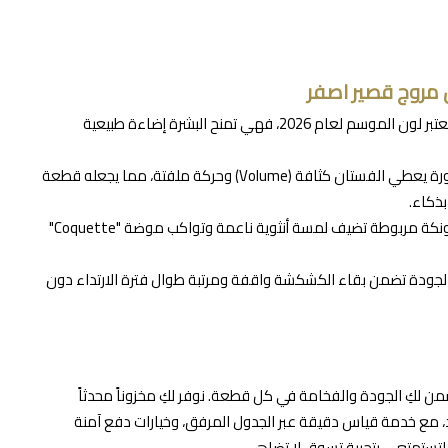
مروج قصير اصفر
درجة الأصفر الفاتح تعتبر لون الموسم لعام 2026، فهي تمنح البشرة إضاءة طبيعية
تصميم "المروج" في التنورة يعطي الفستان كثافة (Volume) وحركة ملفتة، مما يجعله قطعة
بذكاء.
الأكمام المنتهية بفيونكة مربوطة تضيف لمسة أنثوية ناعمة وتواكب موضة "Coquette"
الجودة تضمن بقاء الكشكشة واقفة ومرتبة طوال فترة الارتداء دون
لكِ الجودة والفخامة في كل قطعة. نوفر لكِ مخزوناً محدثاً
مع خدمة قياس دقيقة عبر الجدول المرفق، وخيارات دفع آمنة
، لتستمتعي بتجربة تسوق لا تضاهى.