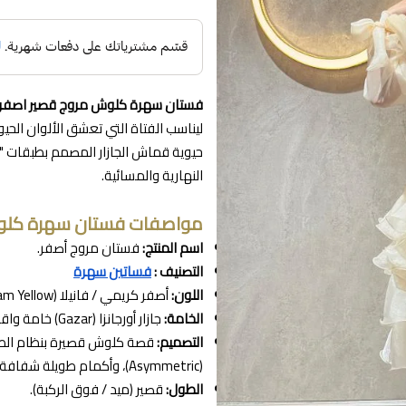
فستان سهرة كلوش مروج قصير اصفر
ليناسب الفتاة التي تعشق الألوان الحيو
حيوية قماش الجازار المصمم بطبقات "م
النهارية والمسائية.
مواصفات فستان سهرة كلو
اسم المنتج:
فستان مروج أصفر.
التصنيف :
فساتين سهرة
اللون:
أصفر كريمي / فانيلا (Buttercream Yellow).
الخامة:
جازار أورجانزا (Gazar) خامة واقفة تحافظ على نفشة الطبقات ولا تتمدد.
التصميم:
(Asymmetric)، وأكمام طويلة شفافة مزينة بفيونكات عند المعصم.
الطول:
قصير (ميد / فوق الركبة).