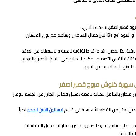
ج قصير اصفر
، ننصحك بالتالي:
صندل كعب عالي باللون الأبيض أو النيود (Beige) ليبرز جمال الساقين ويتناغم مع لون الفستان
الرقبة، لذا يفضل ارتداء أقراط لؤلؤية ناعمة والاستغناء عن العقد.
مختلفة لنفس التصميم، يمكنكِ الاطلاع على النسخ الأحمر والوردي
كلوش ناعم لمزيد من التنوع.
ن سهرة كلوش مروج قصير اصفر
ان مبطن بالكامل ببطانة ناعمة تفصل قماش الجازار عن الجسم لتوفير
ديل يعتبر من القطع الأساسية في قسم
فساتين السن المحير
نظراً
ماد على قياس محيط الصدر والخصر ومقارنته بجدول المقاسات
ة للتمدد.