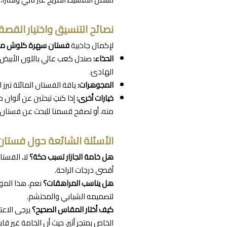
نصائح التنسيق واختيار القصة
لإكمال جاذبية
فستان سهرة كلوش مرو
الحذاء:
الهادئ.
المجوهرات:
ياقة الفستان المائلة تبرز 
خيارات أخرى:
إذا كنتِ تبحثين عن ألوان 
منه، أو تصفح قسمنا للبحث عن فستان 
الأسئلة الشائعة حول فستا
هل خامة الجازار تسبب حكة؟
لا، الفست
أقصى درجات الراحة.
هل يناسب المراهقات؟
نعم، هذا المو
لتصميمه الشبابي والمحتشم.
كيف أختار المقاس الصحيح؟
يرجى الاعت
الخاص بمتجر أثير، حيث أن الخامة غير قابل