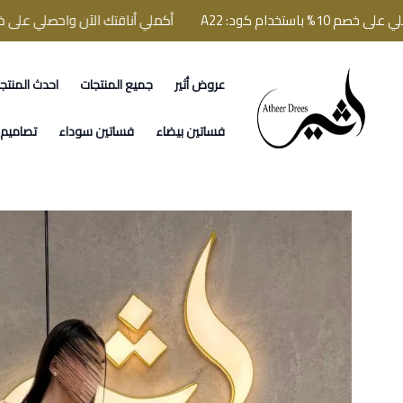
م كود: A22
أكملي أناقتك الآن واحصلي على خصم 10% باستخدام كود: A22
عروض أثير
جميع المنتجات
احدث المنتج
فساتين اثير
فساتين بيضاء
فساتين سوداء
تصاميم ا