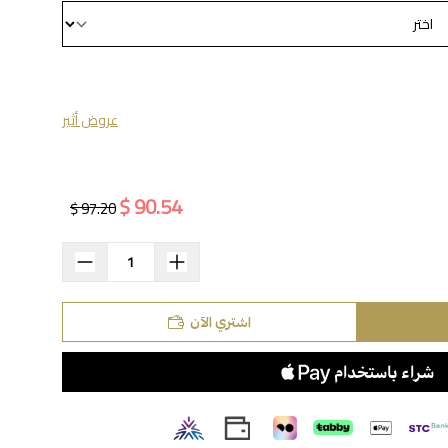
عروض أثير
90.54 $
97.20 $
اشتري الآن