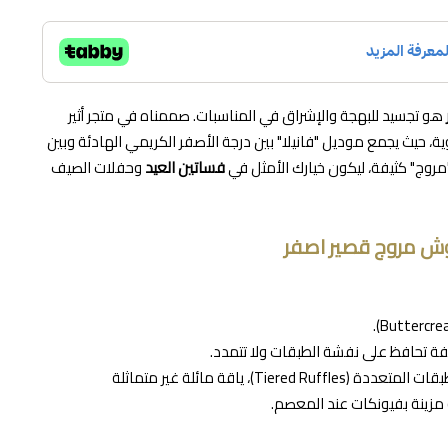
هو تجسيد للبهجة والإشراق في المناسبات. صممناه في متجر أثير
ية، حيث يجمع موديل "فانيلا" بين درجة الأصفر الكريمي الهادئة وبين
روج" كثيفة، ليكون خيارك الأمثل في
فساتين العيد
وحفلات الصيف
ش مروج قصير اصفر
قصة كلوش قصيرة بنظام الطبقات المتعددة (Tiered Ruffles)، ياقة مائلة غير متماثلة