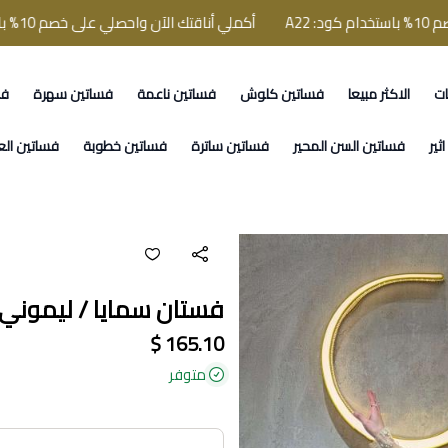
أكملي أناقتك الآن واحصلي على خصم 10% باستخدام كود: A22
ات
الاكثر مبيعا
فساتين كلوش
فساتين ناعمة
فساتين سهرة
فس
ثير
فساتين السن المحير
فساتين ساترة
فساتين خطوبة
فساتين الع
فستان سمايا / ليموني م
165.10 $
متوفر