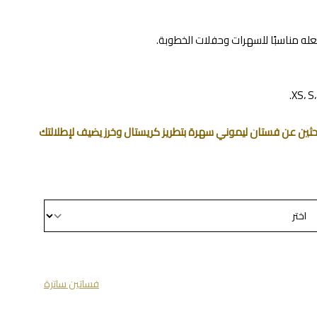
عله مناسبًا للسهرات وحفلات الخطوبة.
تبحثين عن فستان ليموني سهرة بتطريز كريستال وخرز يضيف لإطلالتك
فساتين ساترة