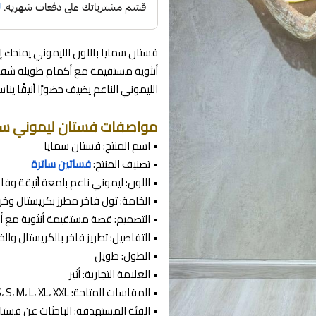
فستان سمايا باللون الليموني يمنحك إ
أنثوية مستقيمة مع أكمام طويلة شفا
الليموني الناعم يضيف حضورًا أنيقًا ي
مواصفات فستان ليموني سه
• اسم المنتج: فستان سمايا
• تصنيف المنتج:
فساتين ساترة
• اللون: ليموني ناعم بلمعة أنيقة وفا
• الخامة: تول فاخر مطرز بكريستال وخرز
• التصميم: قصة مستقيمة أنثوية مع 
• التفاصيل: تطريز فاخر بالكريستال والخر
• الطول: طويل
• العلامة التجارية: أثير
• المقاسات المتاحة: XS، S، M، L، XL، XXL
• الفئة المستهدفة: الباحثات عن فستا