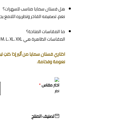
هل فستان سمايا مناسب للسهرات؟
نعم، تصميمه الفاخر وتطريزه اللامع يج
ما المقاسات المتاحة؟
المقاسات الظاهرة هي XS، S، M، L، XL، XXL.
اختاري فستان سمايا من أثير إذا كنتِ 
نعومة وفخامة.
اختر مقاس
*
اختر
تصنيف المنتج