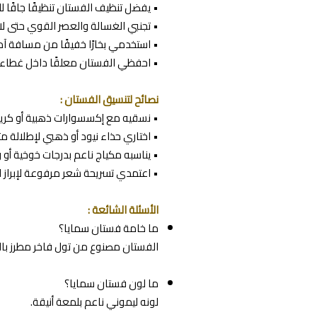
• يفضل تنظيف الفستان تنظيفًا جافًا لل
• تجنبي الغسالة والعصر القوي حتى لا تت
• استخدمي بخارًا خفيفًا من مسافة آمن
• احفظي الفستان معلقًا داخل غطاء م
نصائح لتنسيق الفستان :
• نسقيه مع إكسسوارات ذهبية أو كريس
• اختاري حذاء نيود أو ذهبي لإطلالة م
• يناسبه مكياج ناعم بدرجات خوخية أو و
• اعتمدي تسريحة شعر مرفوعة لإبراز ا
الأسئلة الشائعة :
ما خامة فستان سمايا؟
الفستان مصنوع من تول فاخر مطرز بالكر
ما لون فستان سمايا؟
لونه ليموني ناعم بلمعة أنيقة.