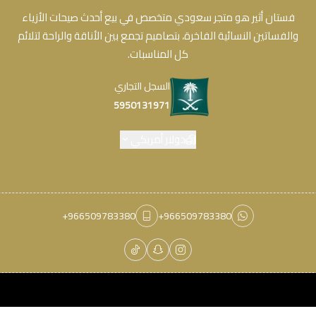
فستان أثير هو متجر سعودي متخصص في بيع أحدث صيحات الأزياء
والفساتين النسائية الفاخرة، بتصاميم تجمع بين الأناقة والراحة لتلائم
كل المناسبات.
السجل التجاري
5950131971
دولار أمريكي
+966509783380
+966509783380