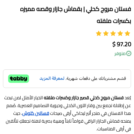
فستان مروج كحلي | بقماش جازار وقصه مميزه
بكسرات ملفته
97.20 $
متوفر
يُعد
فستان مروج كحلي قصير جازار وكسرات ملفته
الخيار الأمثل لمن تبحث
عن إطلالة تجمع بين وقار اللون الكحلي وحيوية التصاميم العصرية. صُمم
هذا الفستان في متجر أثير ليحاكي أرقى صيحات
فساتين كلوش
، حيث
يمنحه قماش الجازار الراقي قواماً ثابتاً وهيبة بصرية لافتة تجعلكِ تتألقين
في أرقى المناسبات.