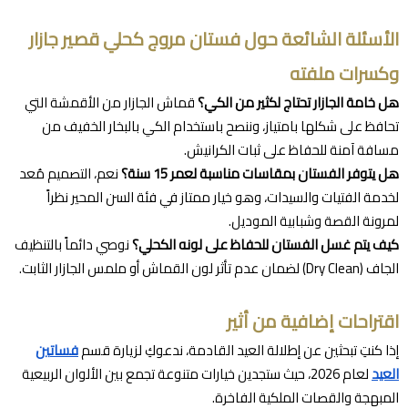
الأسئلة الشائعة حول فستان مروج كحلي قصير جازار
وكسرات ملفته
هل خامة الجازار تحتاج لكثير من الكي؟
قماش الجازار من الأقمشة التي
تحافظ على شكلها بامتياز، وننصح باستخدام الكي بالبخار الخفيف من
مسافة آمنة للحفاظ على ثبات الكرانيش.
هل يتوفر الفستان بمقاسات مناسبة لعمر 15 سنة؟
نعم، التصميم مُعد
لخدمة الفتيات والسيدات، وهو خيار ممتاز في فئة السن المحير نظراً
لمرونة القصة وشبابية الموديل.
كيف يتم غسل الفستان للحفاظ على لونه الكحلي؟
نوصي دائماً بالتنظيف
الجاف (Dry Clean) لضمان عدم تأثر لون القماش أو ملمس الجازار الثابت.
اقتراحات إضافية من أثير
إذا كنتِ تبحثين عن إطلالة العيد القادمة، ندعوكِ لزيارة قسم
فساتين
العيد
لعام 2026، حيث ستجدين خيارات متنوعة تجمع بين الألوان الربيعية
المبهجة والقصات الملكية الفاخرة.