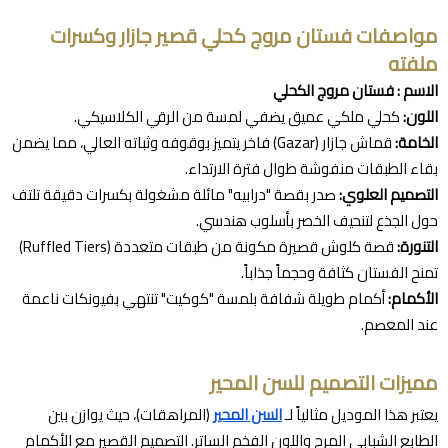
مواصفات فستان مروج كحلي قصير جازار وكسرات
ملفته
الاسم : فستان مروج الكحلي
اللون:
كحلي ملكي عميق يضفي لمسة من الرقي الكلاسيكي.
الخامة:
قماش جازار (Gazar) فاخر يتميز بوقوفه وثباته العالي، مما يضمن
بقاء الطبقات منفوشة طوال فترة الارتداء.
التصميم العلوي:
صدر بقصة "درابيه" مائلة مشغولة بكسرات دقيقة تلتف
حول الجذع لتنحيف الخصر بأسلوب هندسي.
التنورة:
قصة كلوش قصيرة مكونة من طبقات متعددة (Ruffled Tiers)
تمنح الفستان كثافة وحجماً جذاباً.
الأكمام:
أكمام طويلة شفافة بلمسة "كوكيت" تنتهي بفيونكات ناعمة
عند المعصم.
مميزات التصميم للسن المحير
يعتبر هذا الموديل مثالياً لـ
السن المحير
(المراهقات)، حيث يوازن بين
الطابع الشبابي المرح واللون الفخم الساتر. التصميم القصير مع الأكمام