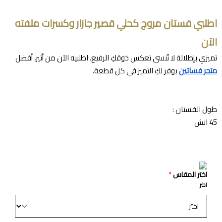
اطلبي فستان مروج كحلي قصير جازار وكسرات ملفته
الآن
تميزي بإطلالة لا تُنسى تعكس ذوقكِ الرفيع. اطلبيه الآن من أثير، أفضل
متجر فساتين
يوفر لكِ التميز في كل قطعة.
طول الفستان :
45 انش
اختر المقاس
*
اختر