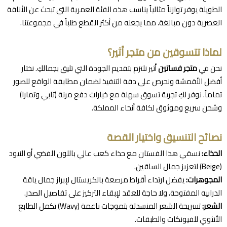
الطويلة يوفر توازناً مثالياً يناسب هذه الفئة العمرية التي تبحث عن الأناقة
العصرية دون مبالغة، مما يجعله من أكثر القطع طلباً في مجموعتنا.
لماذا تتسوقين من متجر أثير؟
نحن في
متجر فساتين
أثير نلتزم بتقديم الجودة التي تليق بجمالكِ. نختار
أفضل الأقمشة ونحرص على دقة التنفيذ لضمان مطابقة الواقع للصور
تماماً. نوفر لكِ تجربة تسوق سهلة مع خيارات دفع مرنة (تابي وتمارا)
وشحن سريع وموثوق لكافة أنحاء المملكة.
نصائح التنسيق واختيار القصة
الحذاء:
نسقي هذا الفستان مع حذاء كعب عالي باللون الفضي أو النيود
(Beige) لتعزيز جمال الساقين.
المجوهرات:
يفضل ارتداء أقراط مرصعة بالكريستال لإبراز جمال ياقة
الدرابيه المفتوحة، ولا حاجة للعقد لإبقاء التركيز على تفاصيل الصدر.
الشعر:
تسريحة الشعر المنسدلة بتموجات ناعمة (Wavy) تكمل الطابع
الأنثوي للفيونكات والطبقات.