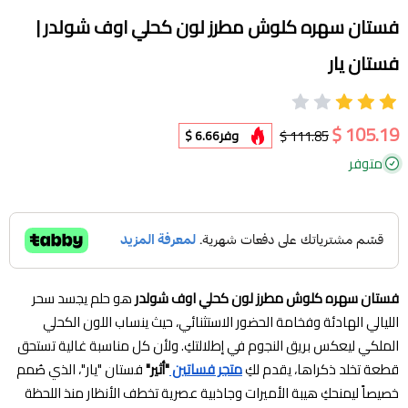
فستان سهره كلوش مطرز لون كحلي اوف شولدر |
فستان يار
105.19 $
111.85 $
وفر
6.66 $
متوفر
فستان سهره كلوش مطرز لون كحلي اوف شولدر
هو حلم يجسد سحر
الليالي الهادئة وفخامة الحضور الاستثنائي، حيث ينساب اللون الكحلي
الملكي ليعكس بريق النجوم في إطلالتكِ. ولأن كل مناسبة غالية تستحق
قطعة تخلد ذكراها، يقدم لكِ
متجر فساتين
"أثير"
فستان "يار"، الذي صُمم
خصيصاً ليمنحكِ هيبة الأميرات وجاذبية عصرية تخطف الأنظار منذ اللحظة