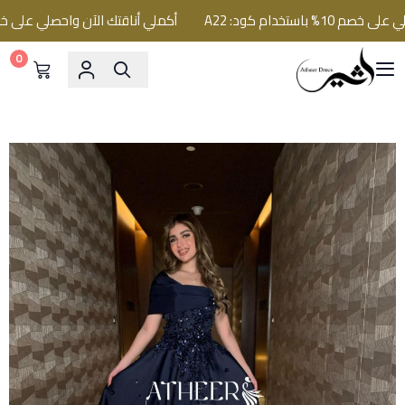
تخدام كود: A22
أكملي أناقتك الآن واحصلي على خصم 10% باستخدام كود: 22
0
فساتين اثير