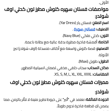
الأولى.
مواصفات فستان سهره كلوش مطرز لون كحلي اوف
شولدر:
اسم المنتج:
فستان يار (Yar Dress).
التصنيف:
فساتين سهرة
.
اللون:
كحلي ملكي (Navy Blue).
الخامة:
أقمشة فاخرة مطرزة بدقة عالية مع بطانة ناعمة.
التصميم:
قصة كلوش واسعة مع أكتاف منسدلة (اوف شولدر) تبرز
الأنوثة.
الطول:
طويل (Maxi).
مكان السحاب:
سحاب خلفي مخفي لضمان انسيابية المظهر.
المقاسات:
XS, S, M, L, XL, XXL, XXXL.
مميزات فستان سهره كلوش مطرز لون كحلي اوف
شولدر:
الجودة الفائقة:
نعتمد في "أثير" على خيوط تطريز متينة لا تتأثر بالزمن، مما
يضمن لكِ قطعة فاخرة تدوم طويلاً.