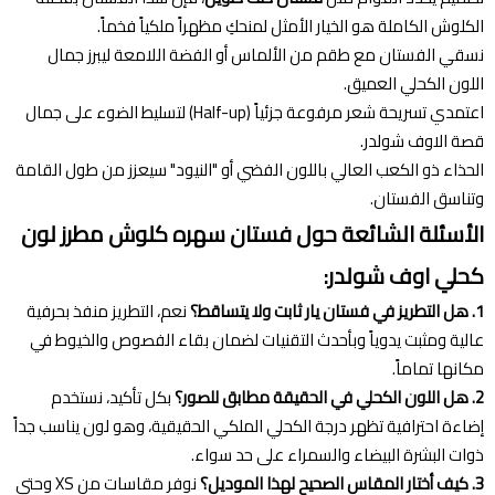
الكلوش الكاملة هو الخيار الأمثل لمنحكِ مظهراً ملكياً فخماً.
نسقي الفستان مع طقم من الألماس أو الفضة اللامعة ليبرز جمال
اللون الكحلي العميق.
اعتمدي تسريحة شعر مرفوعة جزئياً (Half-up) لتسليط الضوء على جمال
قصة الاوف شولدر.
الحذاء ذو الكعب العالي باللون الفضي أو "النيود" سيعزز من طول القامة
وتناسق الفستان.
الأسئلة الشائعة حول فستان سهره كلوش مطرز لون
كحلي اوف شولدر:
1. هل التطريز في فستان يار ثابت ولا يتساقط؟
نعم، التطريز منفذ بحرفية
عالية ومثبت يدوياً وبأحدث التقنيات لضمان بقاء الفصوص والخيوط في
مكانها تماماً.
2. هل اللون الكحلي في الحقيقة مطابق للصور؟
بكل تأكيد، نستخدم
إضاءة احترافية تظهر درجة الكحلي الملكي الحقيقية، وهو لون يناسب جداً
ذوات البشرة البيضاء والسمراء على حد سواء.
3. كيف أختار المقاس الصحيح لهذا الموديل؟
نوفر مقاسات من XS وحتى