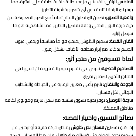
الملمس الراقي:
الفستان مزود ببطانة داخلية لطيفة على البشرة، مما
يوفر لكِ الراحة التامة دون أي شعور بخشونة التطريز.
واقعية التصوير:
نضمن لكِ تطابق المنتج تماماً مع الصور المعروضة من
حيث درجة اللون الكحلي ودقة تفاصيل التطريز، فما تشاهدينه هو ما
سيصل إليكِ.
اتقان القصة:
تصميم الكلوش يمنحكِ قواماً متناسقاً ويخفي عيوب
الجسم بذكاء، مع إبراز منطقة الأكتاف بشكل رقيق.
لماذا تتسوقين من متجر أثير:
التصاميم الحصرية:
نحرص على تقديم موديلات فريدة لن تجديها في
المتاجر الأخرى لضمان تميزكِ.
الجودة والاتقان:
نلتزم بأعلى معايير الرقابة على الخياطة والتشطيب
النهائي لكل فستان.
سرعة التوصيل:
نوفر تجربة تسوق سلسة مع شحن سريع وموثوق لكافة
مناطق المملكة.
نصائح التنسيق واختيار القصة:
إذا كنتِ تفضلين
فستان نص كلوش
يمنحكِ حركة خفيفة أو تبحثين عن
تصميم يحدد القوام مثل
فستان صك طويل
، فإن هذا الفستان بقصته