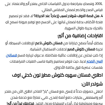
XXXL، وننصحكِ بمراجعة جدول القياسات الخاص بمتجر أثير والاعتماد على
قياس الصدر والخصر لضمان المقاس المثالي.
4. هل قصة الاوف شولدر تسبب إزعاجاً عند الحركة؟
لا، فقد تم تصميم
فتحة الأكتاف بدقة لضمان ثباتها على الجسم مع توفير مرونة تسمح لكِ
بالتحرك بحرية طوال السهرة.
اقتراحات إضافية من أثير:
يمكنكِ أيضاً تصفح خياراتنا من
فستان كلوش ناعم
للإطلالات البسيطة، أو
تجربة
فستان كلوش قصير
لحفلات الاستقبال الشبابية.
إذا كنتِ تبحثين عن إطلالات عائلية متكاملة، ندعوكِ لزيارة قسم
فساتين
السن المحير
لدينا، حيث تتوفر تصاميم راقية تناسب الفتيات المراهقات
بلمسات عصرية تليق بكافة الأذواق.
اطلبي فستان سهره كلوش مطرز لون كحلي اوف
شولدر الآن:
اجعلي حضوركِ حدثاً لا يُنسى مع فستان "يار" الفاخر. اطلبي الآن من متجر
أثير واستمتعي بخيارات دفع آمنة (مدى، تابي، تمارا) مع خدمة شحن
سريعة وموثوقة لكل أنحاء المملكة ودول الخليج.
فخامتكِ تبدأ من أثير!