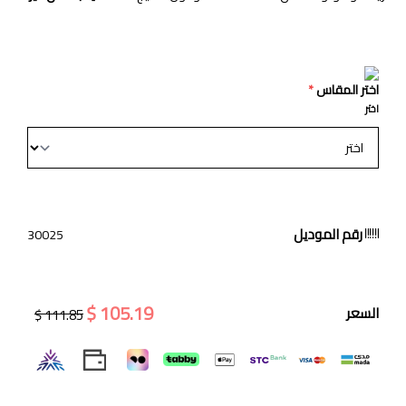
اختر المقاس
*
اختر
رقم الموديل
30025
105.19 $
السعر
111.85 $