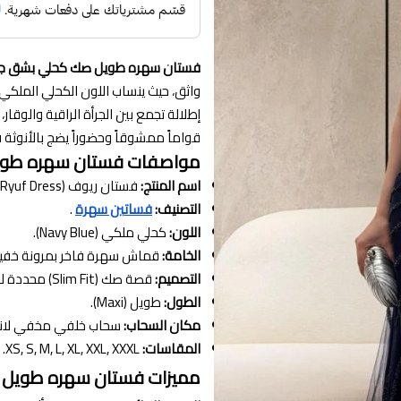
فستان سهره طويل صك كحلي بشق جا
واثق، حيث ينساب اللون الكحلي الملكي
إطلالة تجمع بين الجرأة الراقية والوقار،
قواماً ممشوقاً وحضوراً يضج بالأنوثة في 
مواصفات فستان سهره طويل
اسم المنتج:
فستان ريوف (Ryuf Dress).
التصنيف:
فساتين سهرة
.
اللون:
كحلي ملكي (Navy Blue).
الخامة:
قماش سهرة فاخر بمرونة خفيف
التصميم:
قصة صك (Slim Fit) محددة للجسم مع شق جانبي جريء وتطريز على الصدر أو الخصر.
الطول:
طويل (Maxi).
مكان السحاب:
سحاب خلفي مخفي لانسي
المقاسات:
XS, S, M, L, XL, XXL, XXXL.
مميزات فستان سهره طويل 