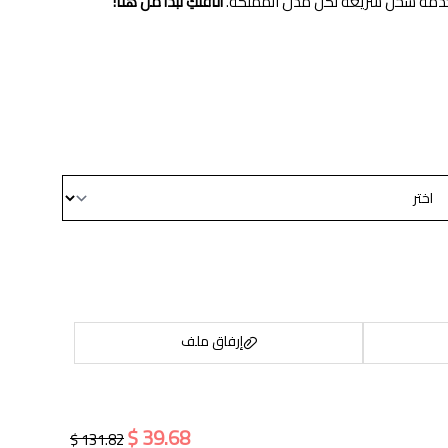
ع خدمة شحن سريعة لكل مدن المملكة.
أناقتكِ تبدأ من هنا!
إرفاق ملف
39.68 $
131.82 $
اسحب و افلت الملف هنا