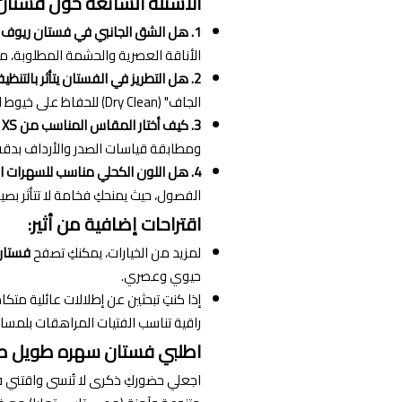
الأسئلة الشائعة حول فستا
1. هل الشق الجانبي في فستان ريوف مرتفع جداً؟
الأناقة العصرية والحشمة المطلوبة، مم
2. هل التطريز في الفستان يتأثر بالتنظيف؟
الجاف" (Dry Clean) للحفاظ على خيوط التطريز وبريقها للأبد.
3. كيف أختار المقاس المناسب من XS حتى XXXL؟
ومطابقة قياسات الصدر والأرداف بدق
4. هل اللون الكحلي مناسب للسهرات الشتوية؟
الفصول، حيث يمنحكِ فخامة لا تتأثر بصي
اقتراحات إضافية من أثير:
لمزيد من الخيارات، يمكنكِ تصفح
فستان
حيوي وعصري.
إذا كنتِ تبحثين عن إطلالات عائلية متك
راقية تناسب الفتيات المراهقات بلمسا
اطلبي فستان سهره طويل صك
اجعلي حضوركِ ذكرى لا تُنسى واقتني ف