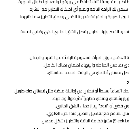
ط تطريز مقاومة للتلف تحافظ على بريقها ولمعانها طوال السهرة.
تضمن لكِ الراحة التامة وتمنع أي احتكاك للتطريز مع البشرة.
اً بين الصورة والحقيقة؛ فدرجة الكحلي وعمق التطريز هما ذاتهما
حديد الخصر وإبراز الطول بفضل الشق الجانبي الذي يضفي لمسة
 لتعكس ذوق المرأة السعودية الباحثة عن التفرد والجمال.
ق تفاصيل الخياطة والإنهاء لضمان رضاكِ الكامل.
 فستان أحلامكِ في الوقت المحدد لمناسبتكِ.
كِ اتساعاً بسيطاً أو تبحثين عن إطلالة ملكية مثل
فستان صك طويل
،
راز رشاقتكِ ومنحكِ مظهراً أكثر طولاً وجاذبية.
فضي أو "نيود" لإبراز جمال الشق الجانبي.
ال لتتناغم مع تفاصيل التطريز عند الجزء العلوي.