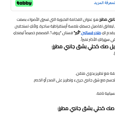
نبي مطرز
هو عنوان الفخامة النخبوية التي تسرق الأضواء بصمت
 ليعانق تفاصيل جسمكِ بلمسة أرستقراطية ساحرة. ولأنكِ تستحقين
 يقدم لكِ
متجر فساتين
"أثير"
فستان "ريوف"، المصمم خصيصاً ليمنحكِ
سهراتكِ الأكثر تميزاً.
 صك كحلي بشق جانبي مطرز:
ة مع تطريز يدوي متقن.
ابية تامة.
صك كحلي بشق جانبي مطرز: