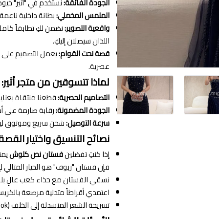
الجودة الفائقة:
نستخدم في "أثير" خيو
الملمس المخملي:
بطانة داخلية ناعمة 
واقعية التصوير:
نضمن لكِ تطابقاً كامل
اللذان سيصلان إليكِ.
قصة نحت القوام:
يعمل التصميم على ت
عصرية.
لماذا تتسوقين من متجر أثير:
التصاميم الحصرية:
قطعنا منتقاة بعناية
الجودة المضمونة:
رقابة صارمة على أد
سرعة التوصيل:
شحن سريع وموثوق ليصل
نصائح التنسيق واختيار القصة:
إذا كنتِ تفضلين
فستان نص كلوش
يمنح
فإن فستان "ريوف" هو الخيار المثالي لإب
نسقي الفستان مع حذاء كعب عالٍ بلون 
اعتمدي أقراطاً متدلية مرصعة بالكريست
تسريحة الشعر المنسدلة إلى الخلف (Sleek Look) ستبرز فخامة الياقة والتطريز بشكل مذهل.