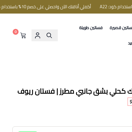
أكملي أناقتك الآن واحصلي على خصم 10% باستخدام كود: A22
اتين قصيرة
فساتين طويلة
0
يد
كحلي بشق جانبي مطرز | فستان ريوف