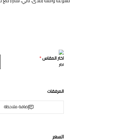
متنوعة وآمنة (مدى، تابي، تمارا) م
اختر المقاس
*
اختر
المرفقات
إضافة ملاحظة
السعر