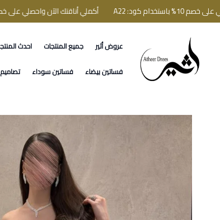
كود: A22
أكملي أناقتك الآن واحصلي على خصم 10% باستخدام كود: A22
عروض أثير
جميع المنتجات
احدث المنتج
فساتين اثير
فساتين بيضاء
فساتين سوداء
تصاميم ا