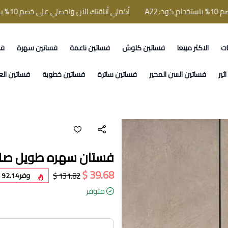
أكملي أناقتك الآن واحصلي على خصم 10% باستخدام كود: A22
ات
الاكثر مبيعا
فساتين كلوش
فساتين ناعمة
فساتين سهرة
فس
ثير
فساتين السن المحير
فساتين ساترة
فساتين خطوبة
فساتين الع
فستان سهره طويل صك 
39.68 $
131.82 $
وفر
92.14 $
متوفر