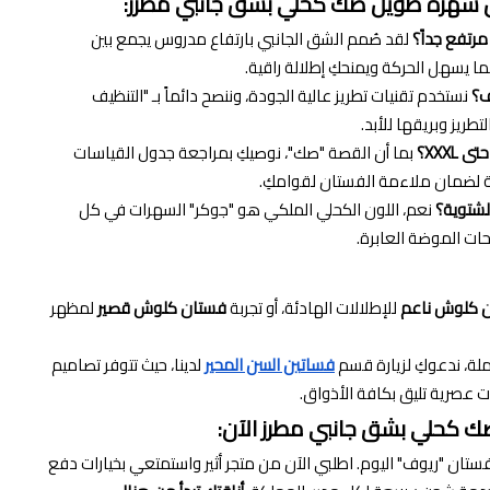
ن سهره طويل صك كحلي بشق جانبي مطرز:
لقد صُمم الشق الجانبي بارتفاع مدروس يجمع بين
ا يسهل الحركة ويمنحكِ إطلالة راقية.
نستخدم تقنيات تطريز عالية الجودة، وننصح دائماً بـ "التنظيف
بما أن القصة "صك"، نوصيكِ بمراجعة جدول القياسات
ة لضمان ملاءمة الفستان لقوامكِ.
نعم، اللون الكحلي الملكي هو "جوكر" السهرات في كل
حات الموضة العابرة.
 كلوش ناعم
للإطلالات الهادئة، أو تجربة
فستان كلوش قصير
لمظهر
املة، ندعوكِ لزيارة قسم
فساتين السن المحير
لدينا، حيث تتوفر تصاميم
ت عصرية تليق بكافة الأذواق.
 كحلي بشق جانبي مطرز الآن:
ستان "ريوف" اليوم. اطلبي الآن من متجر أثير واستمتعي بخيارات دفع