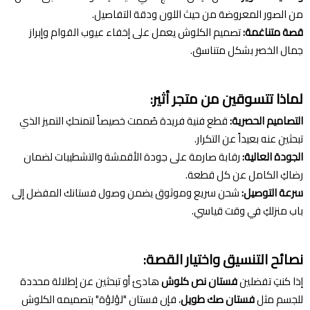
من الصور المعروضة من حيث اللون ودقة التفاصيل.
قصة متناغمة:
تصميم الكلوش يعمل على إخفاء عيوب القوام وإبراز
جمال الخصر بشكل متناسق.
لماذا تتسوقين من متجر أثير:
التصاميم الحصرية:
قطع فنية فريدة صُممت خصيصاً لتمنحكِ التميز الذي
تبحثين عنه بعيداً عن التكرار.
الجودة العالية:
رقابة صارمة على جودة الأقمشة والتشطيبات لضمان
رضاكِ الكامل عن كل قطعة.
سرعة التوصيل:
شحن سريع وموثوق يضمن وصول فستانك المفضل إلى
باب منزلكِ في وقت قياسي.
نصائح التنسيق واختيار القصة:
إذا كنتِ تفضلين
فستان نص كلوش
هادئ أو تبحثين عن إطلالة محددة
للجسم مثل
فستان صك طويل
، فإن فستان "لؤلؤة" بتصميمه الكلوش