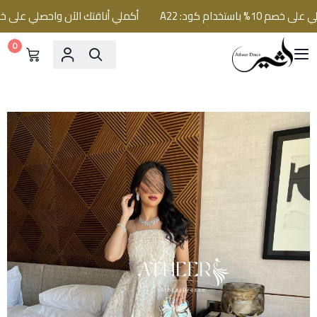
تخدام كود: A22
أكملي أناقتك الآن واحصلي على خصم 10% باستخدام كود: A22
0
فساتين اثير