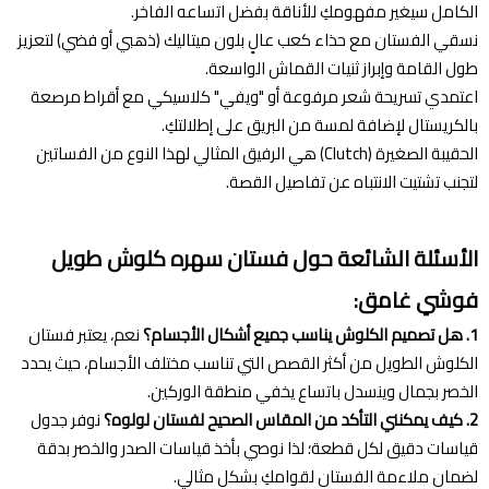
الكامل سيغير مفهومكِ للأناقة بفضل اتساعه الفاخر.
نسقي الفستان مع حذاء كعب عالٍ بلون ميتاليك (ذهبي أو فضي) لتعزيز
طول القامة وإبراز ثنيات القماش الواسعة.
اعتمدي تسريحة شعر مرفوعة أو "ويفي" كلاسيكي مع أقراط مرصعة
بالكريستال لإضافة لمسة من البريق على إطلالتكِ.
الحقيبة الصغيرة (Clutch) هي الرفيق المثالي لهذا النوع من الفساتين
لتجنب تشتيت الانتباه عن تفاصيل القصة.
الأسئلة الشائعة حول فستان سهره كلوش طويل
فوشي غامق:
1. هل تصميم الكلوش يناسب جميع أشكال الأجسام؟
نعم، يعتبر فستان
الكلوش الطويل من أكثر القصص التي تناسب مختلف الأجسام، حيث يحدد
الخصر بجمال وينسدل باتساع يخفي منطقة الوركين.
2. كيف يمكنني التأكد من المقاس الصحيح لفستان لولوه؟
نوفر جدول
قياسات دقيق لكل قطعة؛ لذا نوصي بأخذ قياسات الصدر والخصر بدقة
لضمان ملاءمة الفستان لقوامكِ بشكل مثالي.