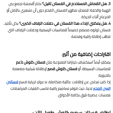
3. هل القماش المستخدم في الفستان ثقيل؟
نختار أقمشة تجمع بين
الهيبة والخفة؛ لتمنحكِ مظهر الفستان الفخم دون أن تشعري بالثقل أو
الانزعاج أثناء الحركة.
4. هل يمكنني ارتداء هذا الفستان في حفلات الزفاف الكبرى؟
بكل تأكيد،
فستان لولوه مصمم خصيصاً للمناسبات الرسمية وحفلات الزفاف التي
تتطلب إطلالة راقية وفخمة.
اقتراحات إضافية من أثير:
يمكنكِ أيضاً استكشاف خياراتنا المتنوعة مثل
فستان كلوش ناعم
للمناسبات البسيطة، أو
فستان كلوش قصير
لإطلالة شبابية مفعمة
بالحيوية.
إذا كنتِ تبحثين عن إطلالات عائلية متكاملة، ندعوكِ لزيارة قسم
فساتين
السن المحير
لدينا، حيث تتوفر تصاميم راقية تناسب الفتيات المراهقات
بلمسات عصرية تليق بكافة الأذواق.
اطلبي فستان سهره كلوش طويل الآن: