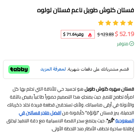
فستان كلوش طويل ناعم فستان لولوه
52.19 $
123.83 $
وفر
71.64 $
متوفر
فستان سهره كلوش طويل
هو تجسيد حي للأناقة التي تحلم بها كل
امرأة تطمح للتميز، حيث يمنحكِ هذا التصميم حضوراً طاغياً يفيض بالثقة
والأنوثة في أرقى مناسباتك. ولأنكِ تستحقين قطعة فريدة تخلد ذكرياتك
الجميلة، يبرز فستان "لؤلؤة" كأيقونة من
افضل متجر فساتين في
السعودية
"أثير"
، حيث يجتمع سحر القصة الانسيابية مع دقة التنفيذ ليخلق
إطلالة ساحرة تخطف الأنظار منذ اللحظة الأولى.