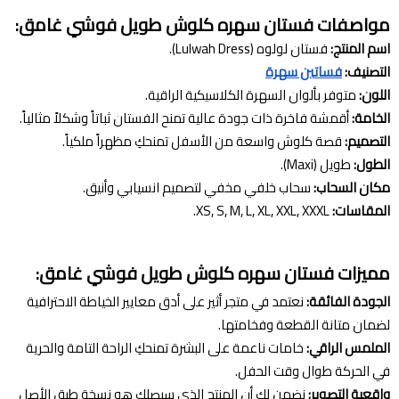
مواصفات فستان سهره كلوش طويل فوشي غامق:
اسم المنتج:
فستان لولوه (Lulwah Dress).
التصنيف:
فساتين سهرة
اللون:
متوفر بألوان السهرة الكلاسيكية الراقية.
الخامة:
أقمشة فاخرة ذات جودة عالية تمنح الفستان ثباتاً وشكلاً مثالياً.
التصميم:
قصة كلوش واسعة من الأسفل تمنحكِ مظهراً ملكياً.
الطول:
طويل (Maxi).
مكان السحاب:
سحاب خلفي مخفي لتصميم انسيابي وأنيق.
المقاسات:
XS, S, M, L, XL, XXL, XXXL.
مميزات فستان سهره كلوش طويل فوشي غامق:
الجودة الفائقة:
نعتمد في متجر أثير على أدق معايير الخياطة الاحترافية
لضمان متانة القطعة وفخامتها.
الملمس الراقي:
خامات ناعمة على البشرة تمنحكِ الراحة التامة والحرية
في الحركة طوال وقت الحفل.
واقعية التصوير:
نضمن لكِ أن المنتج الذي سيصلكِ هو نسخة طبق الأصل