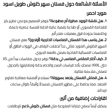
الأسئلة الشائعة حول فستان سهر كلوش طويل اسود
مورد احمر:
1. هل نقشة الورود مطرزة أم مطبوعة؟
يتوفر التصميم بنوعين؛ تطريز بارز
للفخامة القصوى، أو طباعة رقمية عالية الدقة للمسة عصرية ناعمة،
وكلاهما بجودة تليق بعميلات متجر أثير.
2. هل يناسب هذا الفستان المناسبات الخارجية (أوتدور)؟
نعم، فستان
السهر الكلوش المورد مثالي جداً لحفلات الزفاف في الهواء الطلق أو
المناسبات المسائية الفاخرة بفضل طابعه الحيوي.
3. كيف أختار المقاس المناسب لي بدقة؟
نوفر جدول مقاسات يبدأ من XS
حتى XXXL؛ ننصحكِ بأخذ قياسات الصدر والخصر بدقة ومقارنتها بالجدول
لضمان ملاءمة مثالية.
4. هل قماش الفستان يتجعد بسهولة؟
نستخدم أقمشة معالجة تقاوم
التجعد، مما يحافظ على مظهر الفستان منسدلاً وأنيقاً طوال ساعات
ارتدائه.
اقتراحات إضافية من أثير:
يمكنكِ أيضاً تصفح خياراتنا المتنوعة مثل
فستان كلوش ناعم
للإطلالات