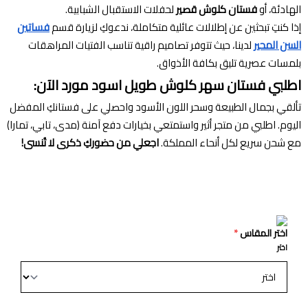
الهادئة، أو
فستان كلوش قصير
لحفلات الاستقبال الشبابية.
إذا كنتِ تبحثين عن إطلالات عائلية متكاملة، ندعوكِ لزيارة قسم
فساتين
السن المحير
لدينا، حيث تتوفر تصاميم راقية تناسب الفتيات المراهقات
بلمسات عصرية تليق بكافة الأذواق.
اطلبي فستان سهر كلوش طويل اسود مورد الآن:
تألقي بجمال الطبيعة وسحر اللون الأسود واحصلي على فستانكِ المفضل
اليوم. اطلبي من متجر أثير واستمتعي بخيارات دفع آمنة (مدى، تابي، تمارا)
مع شحن سريع لكل أنحاء المملكة.
اجعلي من حضوركِ ذكرى لا تُنسى!
اختر المقاس
*
اختر