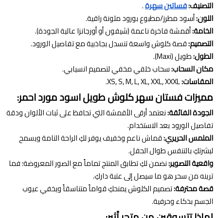
التصنيف:
فساتين سهرة
.
اللون:
أسود مطرز/مطبوع بورود ملونة راقية.
الخامة:
أقمشة فاخرة ناعمة (شيفون أو أورجانزا عالية الجودة).
التصميم:
قصة كلوش واسعة تنسدل بجاذبية مع تفاصيل الورود.
الطول:
طويل (Maxi).
مكان السحاب:
سحاب خلفي مخفي لتصميم انسيابي.
المقاسات:
XS, S, M, L, XL, XXL, XXXL.
مميزات فستان سهر كلوش طويل اسود مورد احمر:
الجودة الفائقة:
نعتمد أرقى الأقمشة التي تحافظ على ثبات الألوان ودقة
تفاصيل الورود بعد الاستخدام.
الملمس الحريري:
قماش ناعم وخفيف يوفر لكِ الراحة التامة ويسمح
لبشرتكِ بالتنفس طوال الحفل.
واقعية التصوير:
نضمن لكِ تطابق المنتج تماماً مع الصور المعروضة؛ فما
ترينه من سحر هو ما سيصل إلى عتبة داركِ.
قصة محترفة:
تصميم الكلوش يمنحكِ قواماً متناسقاً ويخفي عيوب
الجسم بذكاء وحرفية.
لماذا تتسوقين من متجر أثير: