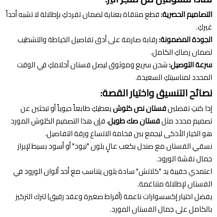
التصاميم الحصرية:
قطع منتقاة بعناية لضمان تفردكِ بإطلالة لا تشبه أحداً
غيركِ.
الجودة المضمونة:
رقابة صارمة على أدق تفاصيل الخياطة والتشطيب
لضمان رضاكِ الكامل.
سرعة التوصيل:
شحن سريع وموثوق ليصل فستان أحلامكِ في الوقت
المحدد لمناسبتكِ السعيدة.
نصائح التنسيق واختيار القصة:
إذا كنتِ تفضلين
فستان نص كلوش
يعطيكِ طابعاً حيوياً أو تبحثين عن
تصميم محدد مثل
فستان صك طويل
، فإن هذا التصميم الكلوش المورد
هو الخيار الأذكى ليجمع بين فخامة الاتساع ورقة التفاصيل.
نسقي الفستان مع صندل بكعب عالٍ بلون "نيود" أو أسود بسيط لإبراز
جمال نقشة الورود.
اعتمدي حقيبة يد "كلاتش" سادة بلون يتناسب مع أحد ألوان الورود في
الفستان لإطلالة متناغمة.
يفضل اختيار إكسسوارات ناعمة (أقراط صغيرة وعقد رقيق) لترك التركيز
بالكامل على جمال الفستان المورد.