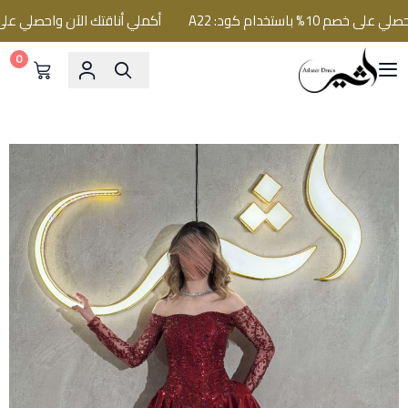
% باستخدام كود: A22
أكملي أناقتك الآن واحصلي على خصم 10% باستخدام كو
0
فساتين اثير