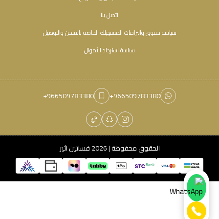
اتصل بنا
سياسة حقوق والتزامات المستهلك الخاصة بالشحن والتوصيل
سياسة استرداد الأموال
+966509783380
+966509783380
الحقوق محفوظة | 2026
فساتين اثير