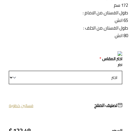
172 سم
طول الفستان من الامام :
65 انش
طول الفستان من الخلف :
80 انش
اختر المقاس
*
اختر
تصنيف المنتج
فساتين خطوبة
122.48 $
السعر