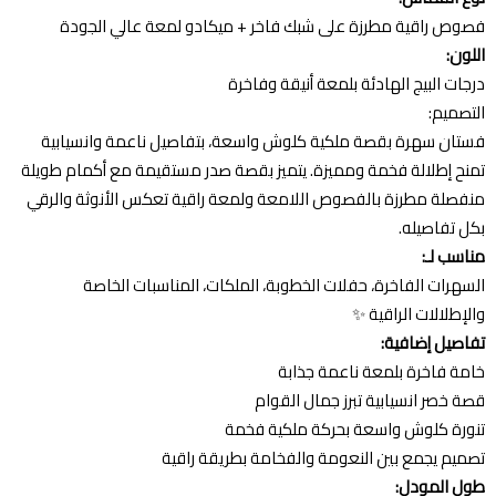
فصوص راقية مطرزة على شبك فاخر + ميكادو لمعة عالي الجودة
اللون:
درجات البيج الهادئة بلمعة أنيقة وفاخرة
التصميم:
فستان سهرة بقصة ملكية كلوش واسعة، بتفاصيل ناعمة وانسيابية
تمنح إطلالة فخمة ومميزة. يتميز بقصة صدر مستقيمة مع أكمام طويلة
منفصلة مطرزة بالفصوص اللامعة ولمعة راقية تعكس الأنوثة والرقي
بكل تفاصيله.
مناسب لـ:
السهرات الفاخرة، حفلات الخطوبة، الملكات، المناسبات الخاصة
والإطلالات الراقية ✨
تفاصيل إضافية:
خامة فاخرة بلمعة ناعمة جذابة
قصة خصر انسيابية تبرز جمال القوام
تنورة كلوش واسعة بحركة ملكية فخمة
تصميم يجمع بين النعومة والفخامة بطريقة راقية
طول المودل: