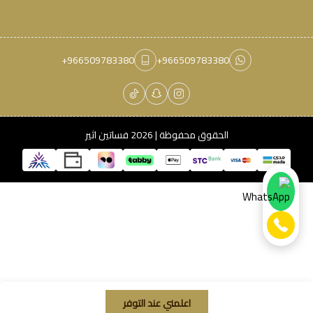
+966509783380
+966509783380
الحقوق محفوظة | 2026
فساتين اثير
اعلمني عند التوفر