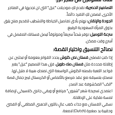
التصاميم الحصرية:
نقدم لكِ موديلات "غزل" التي لن تجديها في المتاجر
الأخرى، لنضمن لكِ التفرد دائماً.
الجودة والإتقان:
نهتم بأدق تفاصيل الخياطة والتشطيب لتقديم منتج يليق
بذوق المرأة السعودية الرفيع.
سرعة التوصيل:
نوفر شحناً سريعاً وموثوقاً ليصل فستانك المفضل في
أسرع وقت ممكن.
نصائح التنسيق واختيار القصة:
إذا كنتِ تفضلين
فستان نص كلوش
يحدد القوام بنعومة أو تبحثين عن
إطلالة محددة مثل
فستان صك طويل
، فإن هذا التصميم "غزل" يغير
قواعد اللعبة بقصته الكلوش الواسعة التي تمنحكِ هيبة لا مثيل لها.
ننصحكِ بتنسيقه مع عقد مرصع بالألماس أو الكريستال ليبرز جمال قصة
"الكب" المكشوفة عند الصدر.
اعتمدي تسريحة شعر "شنيون" مرتفع أو ويفي جانبي كلاسيكي لإضافة
لمسة ملكية على الإطلالة.
نسقي الفستان مع حذاء كعب عالٍ باللون الذهبي المطفي أو الفضي
وحقيبة يد صغيرة (Clutch) لامعة.