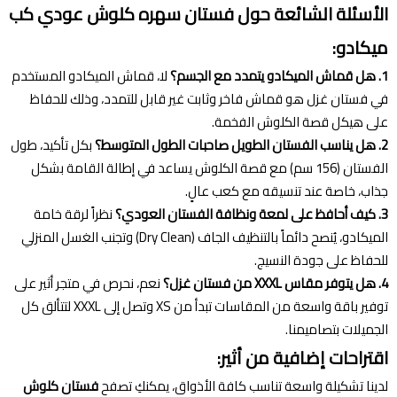
الأسئلة الشائعة حول فستان سهره كلوش عودي كب
ميكادو:
1. هل قماش الميكادو يتمدد مع الجسم؟
لا، قماش الميكادو المستخدم
في فستان غزل هو قماش فاخر وثابت غير قابل للتمدد، وذلك للحفاظ
على هيكل قصة الكلوش الفخمة.
2. هل يناسب الفستان الطويل صاحبات الطول المتوسط؟
بكل تأكيد، طول
الفستان (156 سم) مع قصة الكلوش يساعد في إطالة القامة بشكل
جذاب، خاصة عند تنسيقه مع كعب عالٍ.
3. كيف أحافظ على لمعة ونظافة الفستان العودي؟
نظراً لرقة خامة
الميكادو، يُنصح دائماً بالتنظيف الجاف (Dry Clean) وتجنب الغسل المنزلي
للحفاظ على جودة النسيج.
4. هل يتوفر مقاس XXXL من فستان غزل؟
نعم، نحرص في متجر أثير على
توفير باقة واسعة من المقاسات تبدأ من XS وتصل إلى XXXL لتتألق كل
الجميلات بتصاميمنا.
اقتراحات إضافية من أثير:
لدينا تشكيلة واسعة تناسب كافة الأذواق، يمكنكِ تصفح
فستان كلوش