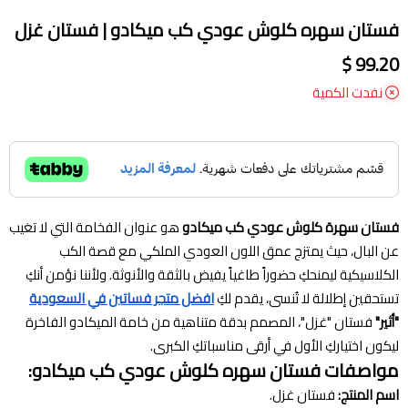
فستان سهره كلوش عودي كب ميكادو | فستان غزل
99.20 $
نفدت الكمية
فستان سهرة كلوش عودي كب ميكادو
هو عنوان الفخامة التي لا تغيب
عن البال، حيث يمتزج عمق اللون العودي الملكي مع قصة الكب
الكلاسيكية ليمنحكِ حضوراً طاغياً يفيض بالثقة والأنوثة. ولأننا نؤمن أنكِ
تستحقين إطلالة لا تُنسى، يقدم لكِ
افضل متجر فساتين في السعودية
"أثير"
فستان "غزل"، المصمم بدقة متناهية من خامة الميكادو الفاخرة
ليكون اختياركِ الأول في أرقى مناسباتكِ الكبرى.
مواصفات فستان سهره كلوش عودي كب ميكادو:
اسم المنتج:
فستان غزل.