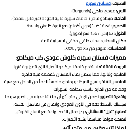
التصنيف:
فساتين سهرة
اللون:
عودي ملكي (Burgundy).
الخامة:
ميكادو فاخر + خامات سهرة عالية الجودة (غير قابل للتمدد).
التصميم:
قصة "كب" (بدون أكمام) مع تنورة كلوش واسعة.
الطول:
62 إنش / 156 سم (طويل).
مكان السحاب:
سحاب خلفي مخفي لانسيابية تامة.
المقاسات:
متوفر من XS حتى XXXL.
مميزات فستان سهره كلوش عودي كب ميكادو:
الجودة الفائقة:
نستخدم خامة الميكادو الأصلية التي تتميز بوقفتها
الملكية وثباتها، مما يضمن بقاء الفستان كقطعة فنية فاخرة.
الملمس الفاخر:
نسيج الميكادو يمنحكِ ملمساً ناعماً من الداخل مع هيبة
وفخامة من الخارج تناسب ضخامة السهرات.
واقعية التصوير:
نضمن لكِ في متجر أثير أن ما تشاهدينه في الصور هو ما
سيصلكِ بالضبط؛ دقة في اللون العودي واتقان في تفاصيل القصة.
تصميم "غزل" الاستثنائي:
يبرز جمال الخصر ببراعة مع اتساع الكلوش
ليمنحكِ قواماً متناسقاً يشبه الأميرات.
لماذا تتسوقين من متجر أثير: