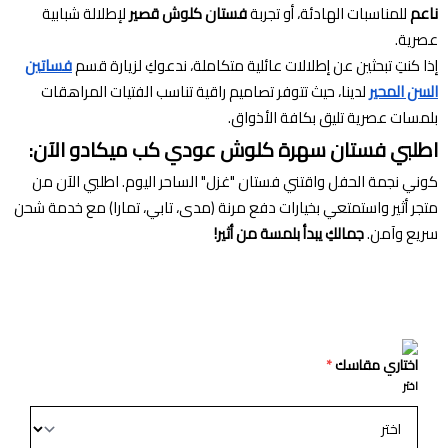
ناعم
للمناسبات الهادئة، أو تجربة
فستان كلوش قصير
لإطلالة شبابية
عصرية.
إذا كنتِ تبحثين عن إطلالات عائلية متكاملة، ندعوكِ لزيارة قسم
فساتين
السن المحير
لدينا، حيث تتوفر تصاميم راقية تناسب الفتيات المراهقات
بلمسات عصرية تليق بكافة الأذواق.
اطلبي فستان سهرة كلوش عودي كب ميكادو الآن:
كوني نجمة الحفل واقتني فستان "غزل" الساحر اليوم. اطلبي الآن من
متجر أثير واستمتعي بخيارات دفع مرنة (مدى، تابي، تمارا) مع خدمة شحن
سريع وآمن.
جمالكِ يبدأ بلمسة من أثير!
اختاري مقاسك
*
اختر