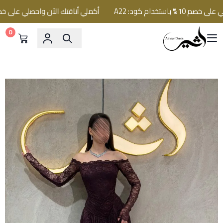
تخدام كود: A22
أكملي أناقتك الآن واحصلي على خصم 10% باستخدام كود: 22
0
فساتين اثير