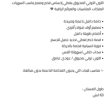
اللون التوتي المحروق يعطي إحساس فخم ومميز يناسب السهرات،
الملكات، المناسبات والعزائم الراقية 🤎
• خامة دانتيل ناعمة ومريحة
• تصميم أوف شولدر أنثوي
• أكمام طويلة دانتيل
• قصة خصر تعطي تحديد جميل للجسم
• تنورة انسيابية فخمة بالحركة
• سحاب خلفي لسهولة اللبس
• اللون: توتي محروق / عودي غامق
✨ مناسب للبنات اللي يحبون الفخامة الناعمة بدون مبالغة.
طول الفستان :
63 انش