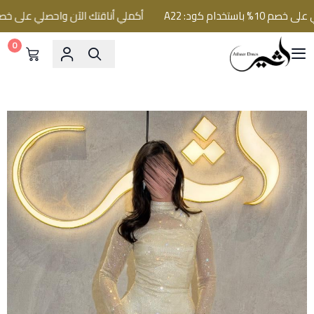
خدام كود: A22
أكملي أناقتك الآن واحصلي على خصم 10% باستخدام كود: A22
0
فساتين اثير