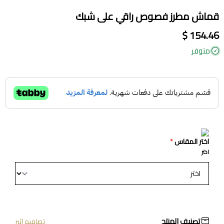
قماش مطرز فصوص راقي على شبك
154.46 $
متوفر
اختر المقاس
*
اختر
تصنيف المنتج
تصاميم اثير