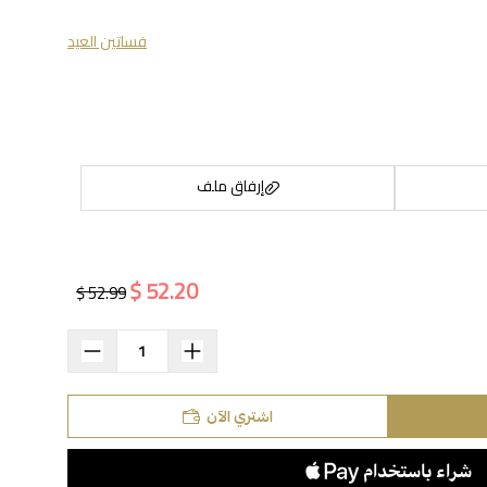
فساتين العيد
إرفاق ملف
52.20 $
52.99 $
اسحب و افلت الملف هنا
استعراض
اشتري الآن