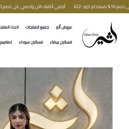
 A22
أكملي أناقتك الآن واحصلي على خصم 10% باستخدام كود: A22
عروض أثير
جميع المنتجات
احدث المنتج
فساتين اثير
فساتين بيضاء
فساتين سوداء
تصاميم ا