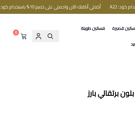
أكملي أناقتك الآن واحصلي على خصم 10% باستخدام كود: A22
اتين قصيرة
فساتين طويلة
0
يد
لون برتقالي بارز