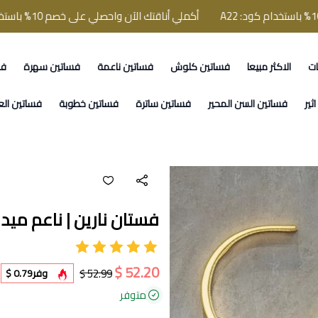
أكملي أناقتك الآن واحصلي على خصم 10% باستخدام كود: A22
ات
الاكثر مبيعا
فساتين كلوش
فساتين ناعمة
فساتين سهرة
فس
ثير
فساتين السن المحير
فساتين ساترة
فساتين خطوبة
فساتين الع
فستان نارين | ناعم ميد ب
52.20 $
52.99 $
وفر
0.79 $
متوفر