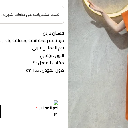
فستان نارين
ميد ناعم بقصة انيقة ومختلفة ولون بار
نوع القماش :باربي
اللون : برتقالي
مقاس المودل : S
طول المودل : 165 cm
اختر المقاس
*
اختر