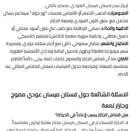
لإبراز سحر فستان ميسان العودي، ننصحكِ بالتالي:
المجوهرات:
الذهب الأصفر أو الألماس بلمسات "روز جولد" سيتناغم بشكل
مذهل مع عمق اللون العودي ولمعة الجازار.
الحقيبة والحذاء:
نسقي الإطلالة مع كعب عالٍ بلون أسود مخملي أو
ذهبي مطفي، وحقيبة سهرة صغيرة (كلاتش) بتصميم كلاسيكي.
المكياج والشعر:
مكياج سموكي دافئ مع أحمر شفاه عودي، وتسريحة
شعر مرفوعة (Updo) لإظهار تفاصيل الياقة وتداخل الأقمشة العلوية.
اقتراح:
بما أن قماش الجازار والمموج خامات ثابتة، يرجى دائماً الالتزام
بمقاسكِ المعتاد ومراجعة جدول القياسات لضمان المقاس المثالي عند
الخصر.
الاسئلة الشائعة حول فستان ميسان عودي مموج
وجازار لمعة
هل قماش الجازار يسبب إزعاجاً في الحركة؟
لا، الجازار المستخدم في فستان ميسان مختار بعناية ليكون متماسكاً
وبنفس الوقت مرناً بما يكفي للحركة، كما أنه مبطن بخامة ناعمة توفر