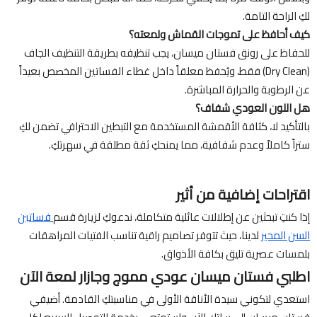
لكِ الراحة التامة.
كيف أحافظ على تموجات القماش ولمعته؟
للحفاظ على رونق فستان ميسان، يجب تنظيفه بطريقة التنظيف الجاف
(Dry Clean) فقط، ويُحفظ معلقاً داخل غطاء الفساتين المخصص بعيداً
عن الرطوبة والحرارة المباشرة.
هل اللون العودي شفاف؟
بالتأكيد لا، كثافة الأقمشة المستخدمة مع التبطين الاحترافي تضمن لكِ
ستراً كاملاً وعدم شفافية، مما يمنحكِ ثقة مطلقة في سهرتكِ.
اقتراحات إضافية من أثير
إذا كنتِ تبحثين عن إطلالات عائلية متكاملة، ندعوكِ لزيارة قسم
فساتين
السن المحير
لدينا، حيث تتوفر تصاميم راقية تناسب الفتيات المراهقات
بلمسات عصرية تليق بكافة الأذواق.
اطلبي فستان ميسان عودي مموج وجازار لمعة الآن
استعدي لتكوني سيدة الأناقة الأولى في مناسبتكِ القادمة. أضيفي