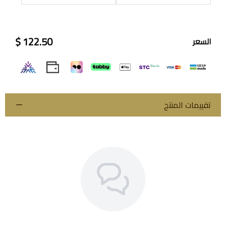
122.50 $
السعر
اسحب و افلت الملف هنا
استعراض
تقييمات المنتج