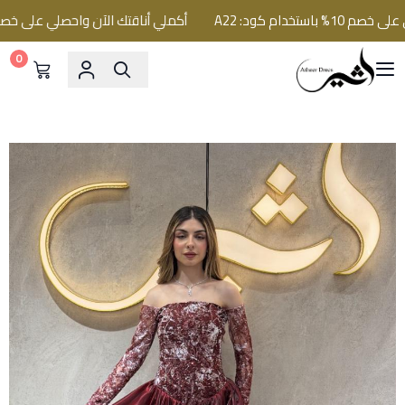
ام كود: A22
أكملي أناقتك الآن واحصلي على خصم 10% باستخدام كود: A22
0
فساتين اثير