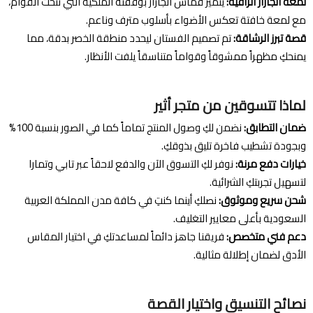
لمعة الجازار الراقية:
يتميز قماش الجازار بوقفته الملكية التي تنحت القوام،
مع لمعة خافتة تعكس الأضواء بأسلوب مترف وناعم.
قصة تبرز الرشاقة:
تم تصميم الفستان ليحدد منطقة الخصر بدقة، مما
يمنحكِ مظهراً ممشوقاً وقواماً متناسقاً يلفت الأنظار.
لماذا تتسوقين من متجر أثير
ضمان التطابق:
نضمن لكِ وصول المنتج تماماً كما في الصور بنسبة 100%
وبجودة تشطيب فاخرة تليق بذوقكِ.
خيارات دفع مرنة:
نوفر لكِ التسوق الآن والدفع لاحقاً عبر تابي وتمارا
لتسهيل تجربتكِ الشرائية.
شحن سريع وموثوق:
نصلكِ أينما كنتِ في كافة مدن المملكة العربية
السعودية بأعلى معايير التغليف.
دعم فني متخصص:
فريقنا جاهز دائماً لمساعدتكِ في اختيار المقاس
الأدق لضمان إطلالة مثالية.
نصائح التنسيق واختيار القصة