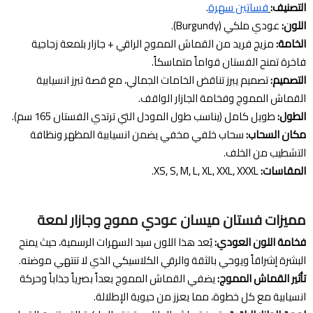
التصنيف:
فساتين سهرة
.
اللون:
عودي ملكي (Burgundy).
الخامة:
مزيج فريد من القماش المموج الراقي + جازار بلمعة زجاجية
فاخرة تمنح الفستان قواماً متماسكاً.
التصميم:
تصميم يبرز تناقض الخامات الجمالي، مع قصة تبرز انسيابية
القماش المموج وفخامة الجازار الواقف.
الطول:
طويل كامل (يناسب طول المودل التي ترتدي الفستان 165 سم).
مكان السحاب:
سحاب خلفي مخفي يضمن انسيابية المظهر ونظافة
التشطيب من الخلف.
المقاسات:
XS, S, M, L, XL, XXL, XXXL.
مميزات فستان ميسان عودي مموج وجازار لمعة
فخامة اللون العودي:
يُعد هذا اللون سيد السهرات الرسمية، حيث يمنح
البشرة إشراقاً ويوحي بالثقة والرقي الكلاسيكي الذي لا تنتهي موضته.
تأثير القماش المموج:
يضفي القماش المموج بعداً بصرياً جذاباً وحركة
انسيابية مع كل خطوة، مما يعزز من حيوية الإطلالة.