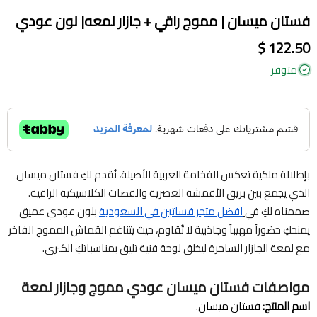
فستان ميسان | مموج راقي + جازار لمعه| لون عودي
122.50 $
متوفر
بإطلالة ملكية تعكس الفخامة العربية الأصيلة، نُقدم لكِ فستان ميسان
الذي يجمع بين بريق الأقمشة العصرية والقصات الكلاسيكية الراقية.
صممناه لكِ في
افضل متجر فساتين في السعودية
بلون عودي عميق
يمنحكِ حضوراً مهيباً وجاذبية لا تُقاوم، حيث يتناغم القماش المموج الفاخر
مع لمعة الجازار الساحرة ليخلق لوحة فنية تليق بمناسباتكِ الكبرى.
مواصفات فستان ميسان عودي مموج وجازار لمعة
اسم المنتج:
فستان ميسان.