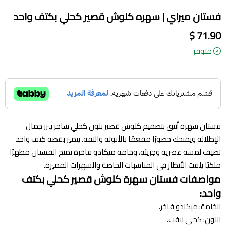
فستان ميراي | سهره كلوش قصير كحلي بكتف واحد
71.90 $
متوفر
فستان سهرة أنيق بتصميم كلوش قصير بلون
كحلي
ساحر يبرز جمال
الإطلالة ويمنحك حضورًا مفعمًا بالأنوثة والثقة. يتميز بقصة كتف واحد
تضيف لمسة عصرية وجريئة، وخامة ميكادو فاخرة تمنح الفستان مظهرًا
ملكيًا يلفت الأنظار في المناسبات الخاصة والسهرات المميزة.
مواصفات فستان سهرة كلوش قصير
كحلي
بكتف
واحد:
الخامة: ميكادو فاخر.
اللون:
كحلي
لافت.