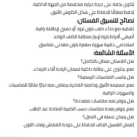
يُكوى بخفة على درجة حرارة منخفضة من الجهة الداخلية.
يُحفظ معلقًا للحفاظ على شكل الكلوش الأنيق.
نصائح لتنسيق الفستان:
نسّقيه مع حذاء كعب بلون نيود أو ذهبي لإطلالة راقية.
أضيفي أقراط بارزة لإبراز منطقة الكتف الواحد.
استخدمي حقيبة سهرة صغيرة بلون معدني متناسق.
الأسئلة الشائعة:
هل الفستان مبطن بالكامل؟
نعم، يحتوي على بطانة داخلية لضمان الراحة أثناء الارتداء.
هل يناسب المناسبات الرسمية؟
نعم، تصميمه الأنيق وخامته الفاخرة يجعلان منه خيارًا مثاليًا للمناسبات
والسهرات الراقية.
هل يتوفر منه مقاسات متعددة؟
نعم، يتوفر بعدة مقاسات حسب الكمية المتاحة عند الطلب.
هل يمكن غسله في المنزل؟
يُفضل الغسيل الجاف للحفاظ على جودة القماش وثبات اللون.