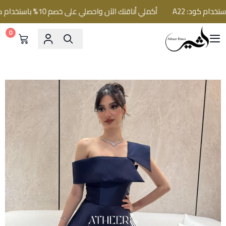
أكملي أناقتك الآن واحصلي على خصم 10% باستخدام كود: A22
0
فساتين اثير