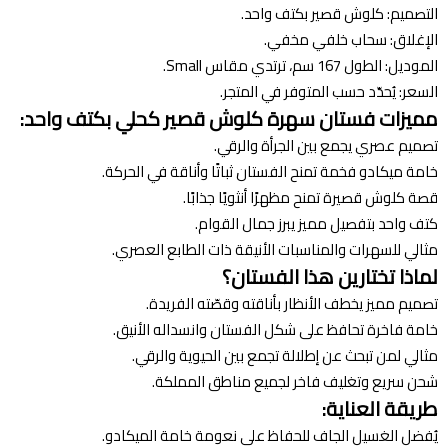
التصميم: كلوش قصير بكتف واحد.
الإغلاق: سحاب خلفي مخفي.
الموديل: الطول 167 سم، ترتدي مقاس Small.
السعر: يُحدّد حسب المتوفر في المتجر.
مميزات فستان سهرة كلوش قصير
كحلي
بكتف واحد:
تصميم عصري يجمع بين الجرأة والرقي.
خامة ميكادو فخمة تمنح الفستان ثباتًا وأناقة في الحركة.
قصة كلوش قصيرة تمنح مظهرًا أنثويًا جذابًا.
كتف واحد بتفصيل مميز يبرز جمال القوام.
مثالي للسهرات والمناسبات الأنيقة ذات الطابع العصري.
لماذا تختارين هذا الفستان؟
تصميم مميز يخطف الأنظار بأناقته وقصّته الفريدة.
خامة فاخرة تحافظ على شكل الفستان وانسداله الأنيق.
مثالي لمن تبحث عن إطلالة تجمع بين الحيوية والرقي.
شحن سريع وتغليف فاخر لجميع مناطق المملكة.
طريقة العناية:
يُفضل الغسيل الجاف للحفاظ على نعومة خامة الميكادو.