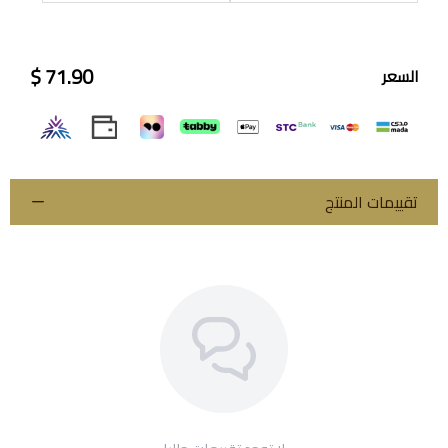
71.90 $
السعر
اسحب و افلت الملف هنا
استعراض
تقييمات المنتج