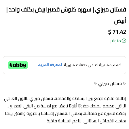
فستان ميراي | سهره كلوش قصير ابيض بكتف واحد |
أبيض
71.42 $
متوفر
✨ فستان ميراي ✨
إطلالة ملكية تجمع بين البساطة والفخامة، فستان ميراي باللون العاجي
الراقي مصمم ليمنحك حضورًا أنثويًا ناعمًا مع لمسة من الرقي العصري.
بقصّة قصيرة غير متماثلة، يضفي الفستان إحساسًا بالحيوية والتميّز، بينما
يمنحك القماش الساتاني الناعم انسيابية فاخرة.