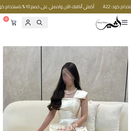
أكملي أناقتك الآن واحصلي على خصم 10% باستخدام كود: A22
0
فساتين اثير