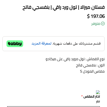
فستان ميرالا | تول ورد راقي | بنفسجي فاتح
197.06 $
متوفر
نوع القماش : تول مورد راقي على ميكادو
الون : بنفسجي فاتح
مقاس المودل S
اختر المقاس
*
اختر