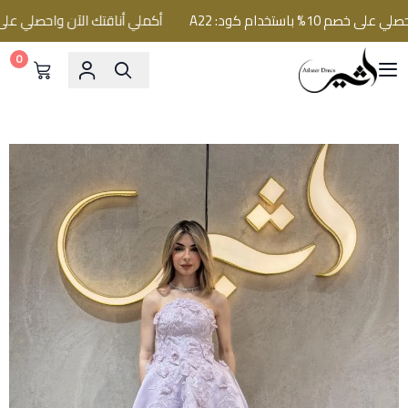
% باستخدام كود: A22
أكملي أناقتك الآن واحصلي على خصم 10% باستخدام كو
0
فساتين اثير