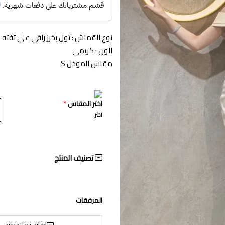
نوع القماش : تول بخرز راقي على تفته
الون : كريمي
مقاس المودل S
اختر المقاس
*
اختر
تصنيف المنتج
المرفقات
إضافة ملاحظة