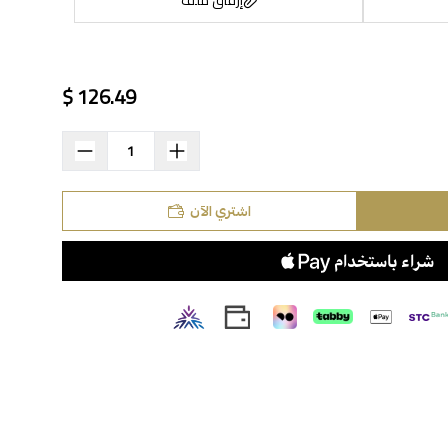
126.49 $
اسحب و افلت الملف هنا
استعراض
اشتري الآن