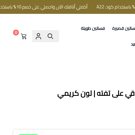
أكملي أناقتك الآن واحصلي على خصم 10% باستخدام كود: A22
اتين قصيرة
فساتين طويلة
0
يد
راقي على تفته | لون كريمي