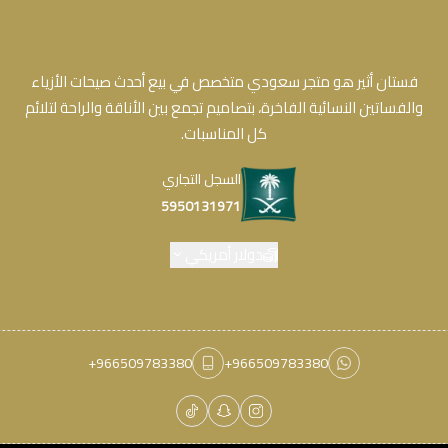
فستان أثير هو متجر سعودي متخصص في بيع أحدث صيحات الأزياء
والفساتين النسائية الفاخرة، بتصاميم تجمع بين الأناقة والراحة لتلائم
كل المناسبات.
السجل التجاري
5950131971
دولار أمريكي
+966509783380
+966509783380