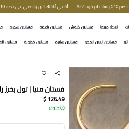
A2
أكملي أناقتك الآن واحصلي على خصم 10% باستخدام كود: A22
ات
الاكثر مبيعا
فساتين كلوش
فساتين ناعمة
فساتين سهرة
فس
ثير
فساتين السن المحير
فساتين ساترة
فساتين خطوبة
فساتين الع
فستان منيا | تول بخرز 
126.49 $
متوفر