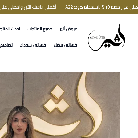
ستخدام كود: A22
أكملي أناقتك الآن واحصلي على خصم 10% باستخدام كود: 2
عروض أثير
جميع المنتجات
احدث المنتج
فساتين اثير
فساتين بيضاء
فساتين سوداء
تصاميم ا