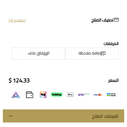
تصنيف المنتج
تصاميم اثير
المرفقات
إضافة ملاحظة
إرفاق ملف
124.33 $
السعر
اسحب و افلت الملف هنا
استعراض
تقييمات المنتج