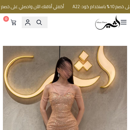
 كود: A22
أكملي أناقتك الآن واحصلي على خصم 10% باستخدام كود: A22
0
فساتين اثير