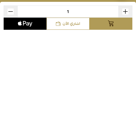
المدونة
سياسة الخصوصية
اشتري الآن
سياسة الاستبدال والاسترجاع
اتصل بنا
سياسة حقوق والتزامات المستهلك الخاصة بالشحن والتوصيل
سياسة استرداد الأموال
+966509783380
+966509783380
الحقوق محفوظة | 2026
فساتين اثير