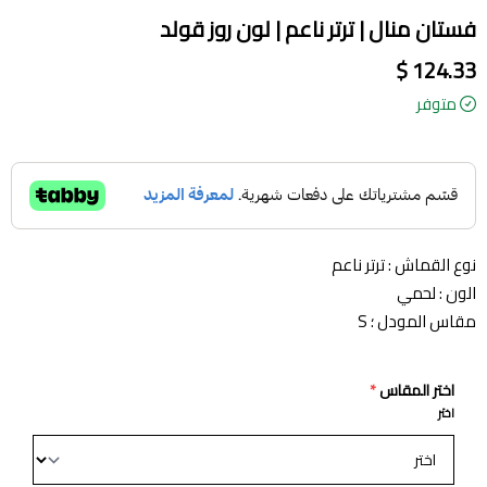
فستان منال | ترتر ناعم | لون روز قولد
124.33 $
متوفر
نوع القماش : ترتر ناعم
الون : لحمي
مقاس المودل ؛ S
اختر المقاس
*
اختر