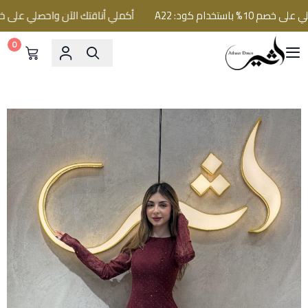
ستخدام كود: A22
أكملي أناقتك الآن واحصلي على خصم 10% باستخدام كود: 2
0
فساتين اثير