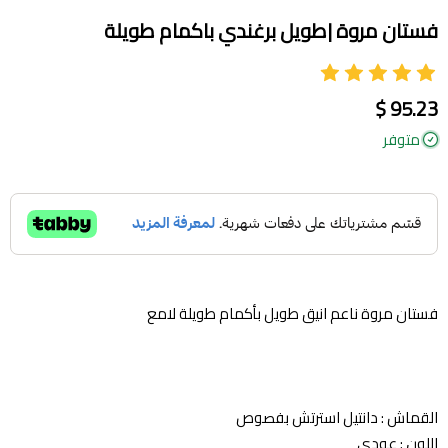
فستان مروة |طويل برغندي باكمام طويلة
95.23 $
متوفر
فستان مروة ناعم انيق طويل بأكمام طويلة لامع
القماش : دانتيل استرتش بفصوص
اللون : عودي