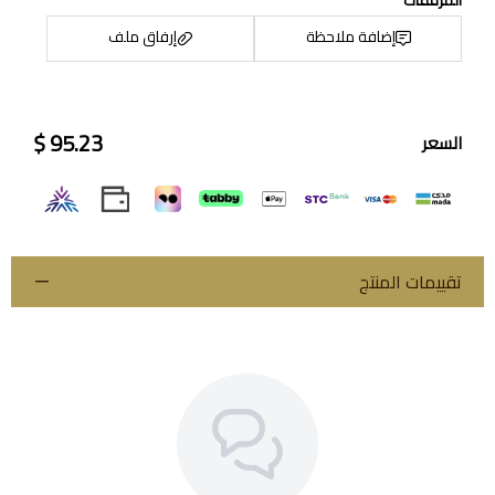
إضافة ملاحظة
إرفاق ملف
95.23 $
السعر
اسحب و افلت الملف هنا
استعراض
تقييمات المنتج