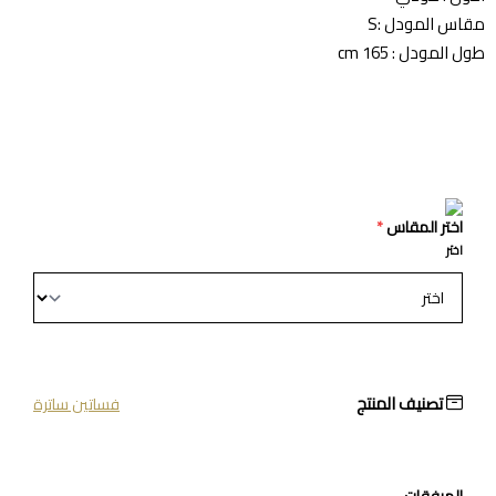
مقاس المودل :S
طول المودل : 165 cm
اختر المقاس
*
اختر
تصنيف المنتج
فساتين ساترة
المرفقات