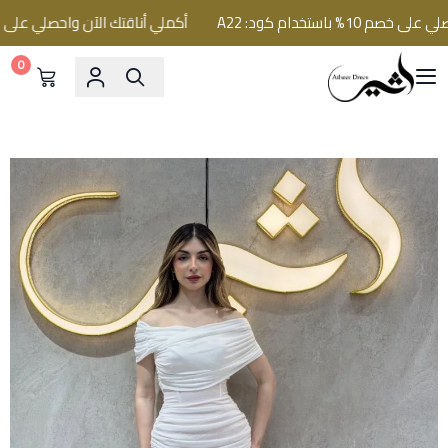
باستخدام كود: A22
أكملي أناقتك الآن واحصلي على خصم 10% باستخدام كود:
0
فساتين اثير