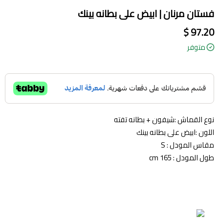
فستان مرنان | ابيض على بطانه بينك
97.20 $
متوفر
نوع القماش :شيفون + بطانه تفته
اللون :ابيض على بطانه بينك
مقاس المودل : S
طول المودل : 165 cm