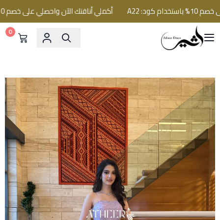
د: A22
أكملي أناقتك الآن واحصلي على خصم 10% باستخدام كود: A22
0
فساتين اثير