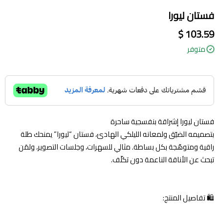
فستان ليورا
103.59 $
متوفر
فستان ليورا إشراقة بنفسجية ساحرة
بتصميمه الضيّق ولمعانه الليلكي الهادئ، فستان “ليورا” يمنحك طلة
راقية ومتوهّجة بكل بساطة. مثالي للسهرات، وجلسات التصوير، ولمَن
تبحث عن الأناقة الناعمة دون تكلّف.
🛍️ تفاصيل المنتج: