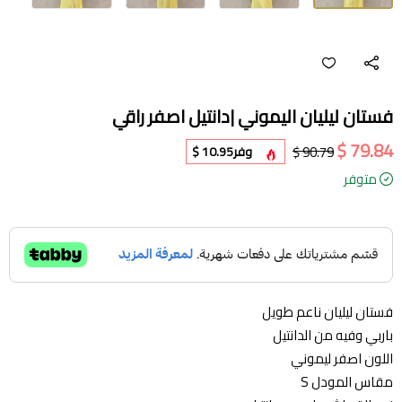
فستان ليليان اليموني |دانتيل اصفر راقي
79.84 $
90.79 $
وفر
10.95 $
متوفر
فستان ليليان ناعم طويل
باربي وفيه من الدانتيل
اللون اصفر ليموني
مقاس المودل S