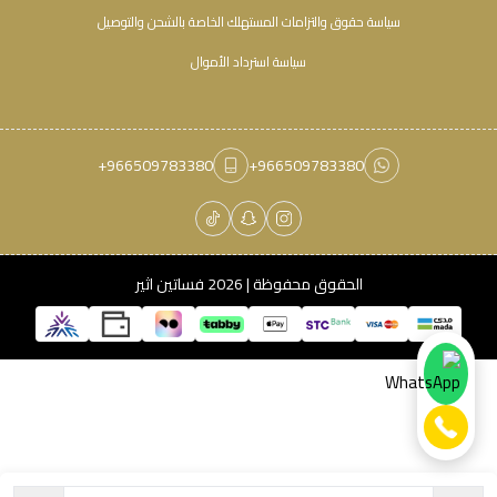
سياسة حقوق والتزامات المستهلك الخاصة بالشحن والتوصيل
سياسة استرداد الأموال
+966509783380
+966509783380
الحقوق محفوظة | 2026
فساتين اثير