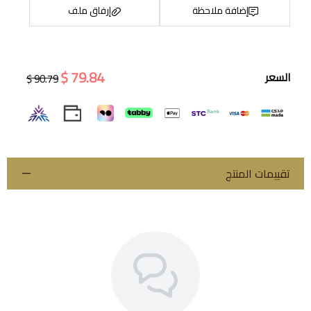
إضافة ملاحظة
إرفاق ملف
79.84 $
السعر
90.79 $
اسحب و افلت الملف هنا
استعراض
تقييمات المنتج