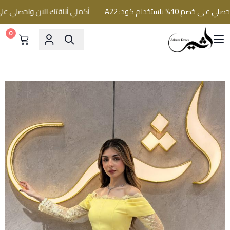
1% باستخدام كود: A22
أكملي أناقتك الآن واحصلي على خصم 10% باستخدام ك
0
فساتين اثير