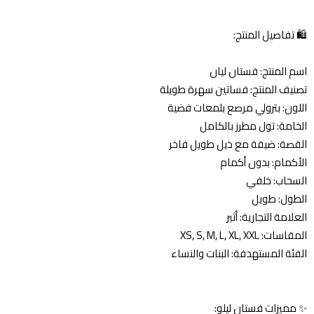
🛍️ تفاصيل المنتج:
اسم المنتج: فستان ليان
تصنيف المنتج: فساتين سهرة طويلة
اللون: بترولي مرصع بلمعات فضية
الخامة: تول مطرز بالكامل
القصة: ضيقة مع ذيل طويل فاخر
الأكمام: بدون أكمام
السحاب: خلفي
الطول: طويل
العلامة التجارية: أثير
المقاسات: XS, S, M, L, XL, XXL
الفئة المستهدفة: البنات والنساء
✨ مميزات فستان ليلو: