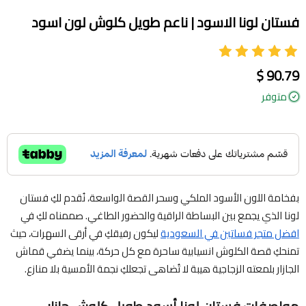
فستان لونا الاسود | ناعم طويل كلوش لون اسود
90.79 $
متوفر
بفخامة اللون الأسود الملكي وسحر القصة الواسعة، نُقدم لكِ فستان
لونا الذي يجمع بين البساطة الراقية والحضور الطاغي. صممناه لكِ في
افضل متجر فساتين في السعودية
ليكون رفيقكِ في أرقى السهرات، حيث
تمنحكِ قصة الكلوش انسيابية ساحرة مع كل حركة، بينما يضفي قماش
الجازار بلمعته الزجاجية هيبة لا تُضاهى تجعلكِ نجمة الأمسية بلا منازع.