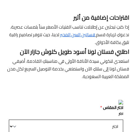
اقتراحات إضافية من أثير
إذا كنتِ تبحثين عن إطلالات تناسب الفتيات الأصغر سناً بلمسات عصرية،
ندعوكِ لزيارة قسم
فساتين السن المحير
لدينا، حيث تتوفر تصاميم راقية
تليق بكافة الأذواق.
اطلبي فستان لونا أسود طويل كلوش جازار الآن
استعدي لتكوني سيدة الأناقة الأولى في مناسبتكِ القادمة. أضيفي
فستان لونا إلى سلتكِ الآن واستمتعي بخدمة التوصيل السريع لكل مدن
المملكة العربية السعودية.
اختر المقاس
*
اختر