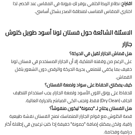
اقتراح:
نظام الربط الخلفي يوفر لكِ مرونة في المقاس عند الخصر، لذا
اختاري المقاس المناسب لمنطقة الصدر بشكل أساسي.
الاسئلة الشائعة حول فستان لونا أسود طويل كلوش
جازار
هل قماش الجازار ثقيل في الحركة؟
على الرغم من وقفته الملكية، إلا أن الجازار المستخدم في فستان لونا
خفيف بما يكفي لتتمتعي بحرية الحركة والرقص دون الشعور بثقل
القماش.
كيف يمكنني الحفاظ على سواد ولمعة الفستان؟
للحفاظ على رونق اللون الأسود ولمعة الجازار، يجب استخدام التنظيف
الجاف (Dry Clean) فقط، وتجنب الكي المباشر بالحرارة العالية.
هل الفستان يحتاج لـ "جمونة" ليكون منفوشاً؟
قصة الكلوش مع قوام الجازار المتماسك تمنح الفستان نفشة طبيعية
راقية، ولكن يمكنكِ إضافة "جمونة" خفيفة إذا كنتِ ترغبين في إطلالة أكثر
درامية وفخامة.