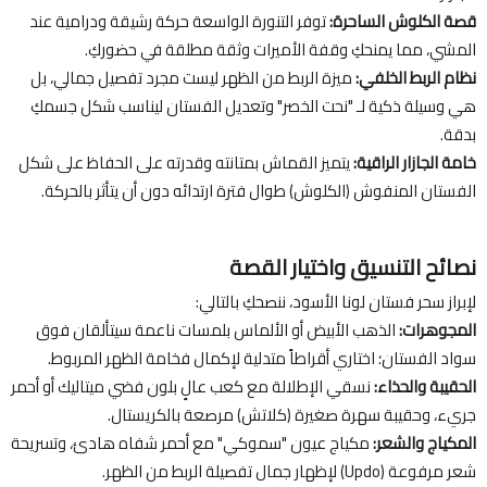
قصة الكلوش الساحرة:
توفر التنورة الواسعة حركة رشيقة ودرامية عند
المشي، مما يمنحكِ وقفة الأميرات وثقة مطلقة في حضوركِ.
نظام الربط الخلفي:
ميزة الربط من الظهر ليست مجرد تفصيل جمالي، بل
هي وسيلة ذكية لـ "نحت الخصر" وتعديل الفستان ليناسب شكل جسمكِ
بدقة.
خامة الجازار الراقية:
يتميز القماش بمتانته وقدرته على الحفاظ على شكل
الفستان المنفوش (الكلوش) طوال فترة ارتدائه دون أن يتأثر بالحركة.
نصائح التنسيق واختيار القصة
لإبراز سحر فستان لونا الأسود، ننصحكِ بالتالي:
المجوهرات:
الذهب الأبيض أو الألماس بلمسات ناعمة سيتألقان فوق
سواد الفستان؛ اختاري أقراطاً متدلية لإكمال فخامة الظهر المربوط.
الحقيبة والحذاء:
نسقي الإطلالة مع كعب عالٍ بلون فضي ميتاليك أو أحمر
جريء، وحقيبة سهرة صغيرة (كلاتش) مرصعة بالكريستال.
المكياج والشعر:
مكياج عيون "سموكي" مع أحمر شفاه هادئ، وتسريحة
شعر مرفوعة (Updo) لإظهار جمال تفصيلة الربط من الظهر.