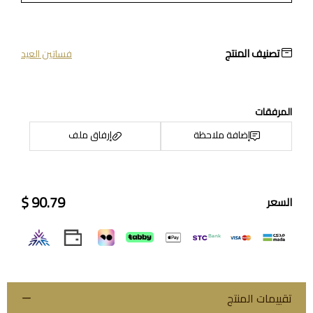
تصنيف المنتج
فساتين العيد
المرفقات
إضافة ملاحظة
إرفاق ملف
90.79 $
السعر
اسحب و افلت الملف هنا
استعراض
تقييمات المنتج