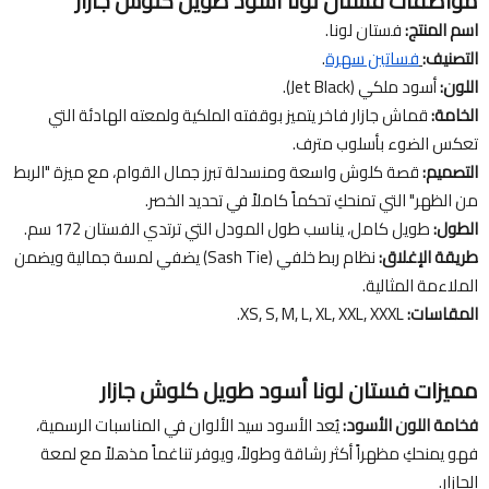
مواصفات فستان لونا أسود طويل كلوش جازار
اسم المنتج:
فستان لونا.
التصنيف:
فساتين سهرة
.
اللون:
أسود ملكي (Jet Black).
الخامة:
قماش جازار فاخر يتميز بوقفته الملكية ولمعته الهادئة التي
تعكس الضوء بأسلوب مترف.
التصميم:
قصة كلوش واسعة ومنسدلة تبرز جمال القوام، مع ميزة "الربط
من الظهر" التي تمنحكِ تحكماً كاملاً في تحديد الخصر.
الطول:
طويل كامل، يناسب طول المودل التي ترتدي الفستان 172 سم.
طريقة الإغلاق:
نظام ربط خلفي (Sash Tie) يضفي لمسة جمالية ويضمن
الملاءمة المثالية.
المقاسات:
XS, S, M, L, XL, XXL, XXXL.
مميزات فستان لونا أسود طويل كلوش جازار
فخامة اللون الأسود:
يُعد الأسود سيد الألوان في المناسبات الرسمية،
فهو يمنحكِ مظهراً أكثر رشاقة وطولاً، ويوفر تناغماً مذهلاً مع لمعة
الجازار.