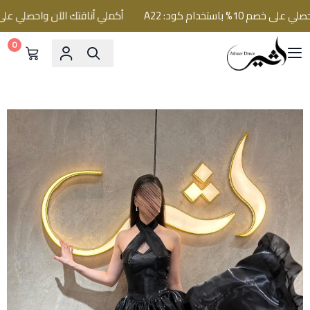
 باستخدام كود: A22
أكملي أناقتك الآن واحصلي على خصم 10% باستخدام كود
0
فساتين اثير