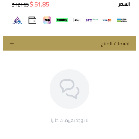
51.85 $
السعر
121.69 $
اسحب و افلت الملف هنا
استعراض
تقييمات المنتج
لا توجد تقييمات حاليا