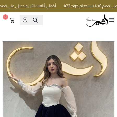
ام كود: A22
أكملي أناقتك الآن واحصلي على خصم 10% باستخدام كود: A22
0
فساتين اثير