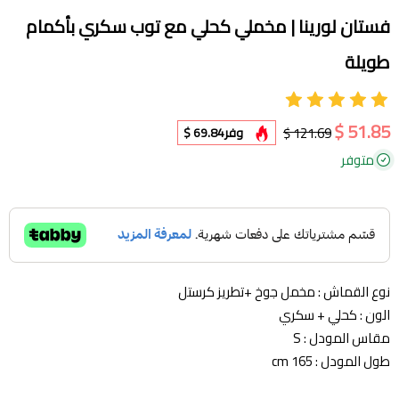
فستان لورينا | مخملي كحلي مع توب سكري بأكمام
طويلة
51.85 $
121.69 $
وفر
69.84 $
متوفر
نوع القماش : مخمل جوخ +تطريز كرستل
الون : كحلي + سكري
مقاس المودل : S
طول المودل : 165 cm