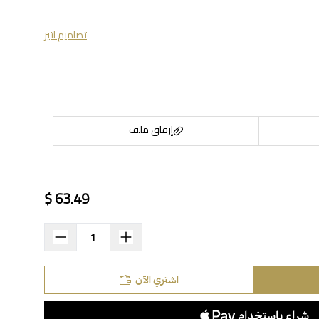
تصاميم اثير
إرفاق ملف
63.49 $
اسحب و افلت الملف هنا
استعراض
اشتري الآن