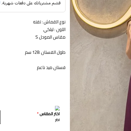
نوع القماش : تفته
اللون : ليلكي
مقاس المودل S
طول الفستان :128 سم
فستان ميد ناعم
اختر المقاس
*
اختر