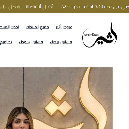
تخدام كود: A22
أكملي أناقتك الآن واحصلي على خصم 10% باستخدام كود: 22
عروض أثير
جميع المنتجات
احدث المنتج
فساتين اثير
فساتين بيضاء
فساتين سوداء
تصاميم ا