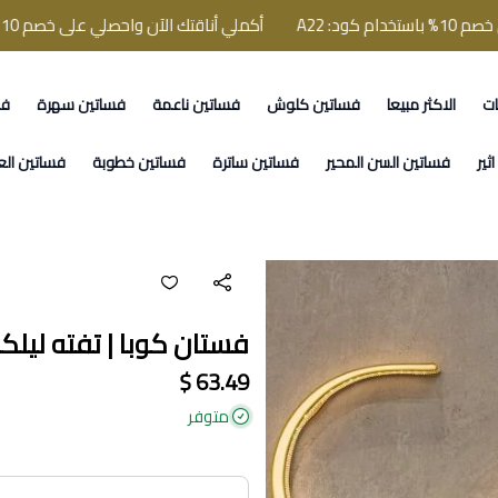
A
أكملي أناقتك الآن واحصلي على خصم 10% باستخدام كود: A22
ات
الاكثر مبيعا
فساتين كلوش
فساتين ناعمة
فساتين سهرة
فس
ثير
فساتين السن المحير
فساتين ساترة
فساتين خطوبة
فساتين الع
فستان كوبا | تفته ليلك
63.49 $
متوفر