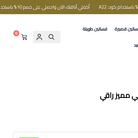
أكملي أناقتك الآن واحصلي على خصم 10% باستخدام كود: A22
اتين قصيرة
فساتين طويلة
0
يد
ي مميز راقي