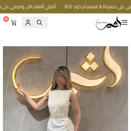
باستخدام كود: A22
أكملي أناقتك الآن واحصلي على خصم 10% باستخدام كود: 
0
فساتين اثير