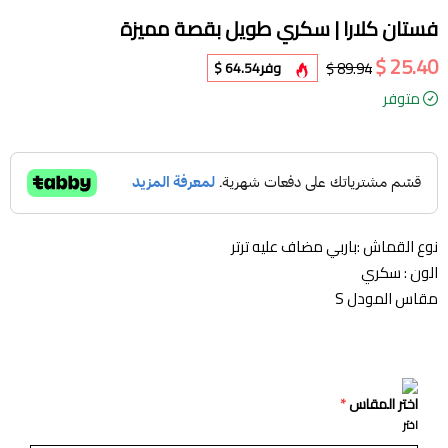
فستان كلارا | سكري طويل بقصة مميزة
25.40 $
89.94 $
وفر
64.54 $
متوفر
نوع القماش :باربي مضاف عليه ترتر
الون : سكري
مقاس المودل S
اختر المقاس
*
اختر