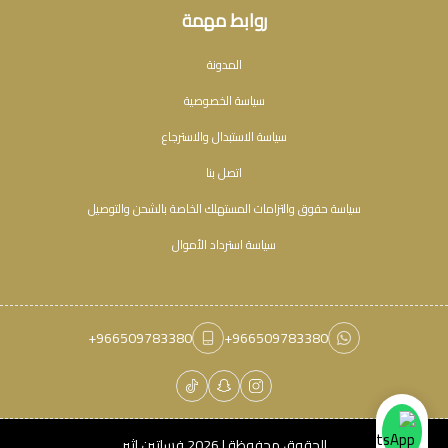
روابط مهمة
المدونة
سياسة الخصوصية
سياسة الاستبدال والاسترجاع
اتصل بنا
سياسة حقوق والتزامات المستهلك الخاصة بالشحن والتوصيل
سياسة استرداد الأموال
+966509783380
+966509783380
الحقوق محفوظة | 2026
فساتين اثير