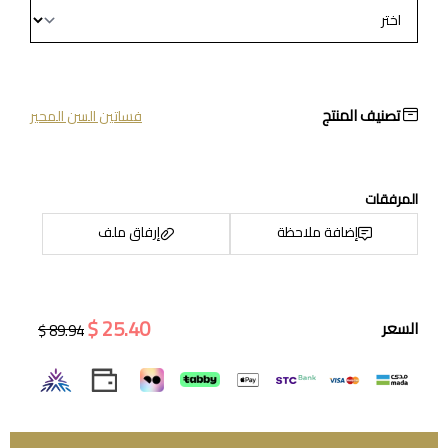
تصنيف المنتج
فساتين السن المحير
المرفقات
إضافة ملاحظة
إرفاق ملف
25.40 $
السعر
89.94 $
اسحب و افلت الملف هنا
استعراض