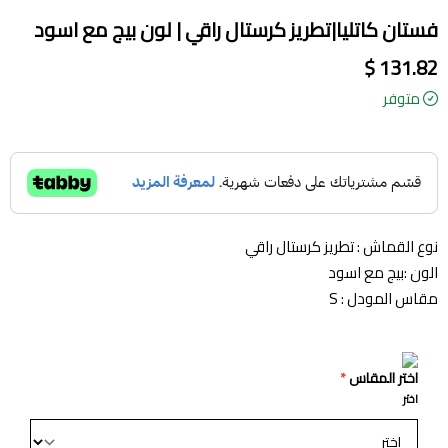
فستان كاتليا|تطريز كرستال راقي | لون بيج مع اسود
131.82 $
متوفر
نوع القماش : تطريز كرستال راقي
الون :بيج مع اسود
مقاس المودل : S
اختر المقاس
*
اختر