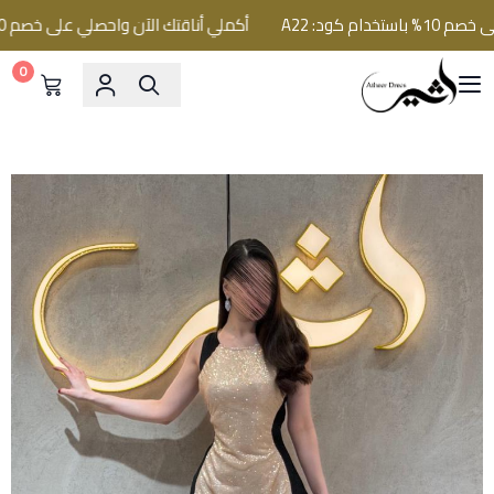
كود: A22
أكملي أناقتك الآن واحصلي على خصم 10% باستخدام كود: A22
0
فساتين اثير