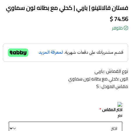
فستان فالانتينو | باربي | كحلي مع بطانه لون سماوي
74.56 $
متوفر
نوع القماش : باربي
الون :كحلي مع بطانه لون سماوي
مقاس المودل : S
اختر المقاس
*
اختر