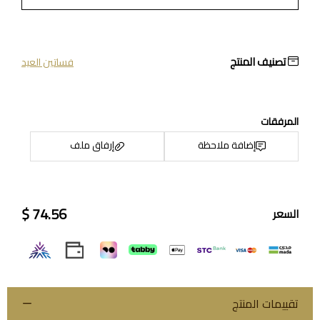
تصنيف المنتج
فساتين العيد
المرفقات
إضافة ملاحظة
إرفاق ملف
74.56 $
السعر
اسحب و افلت الملف هنا
استعراض
تقييمات المنتج