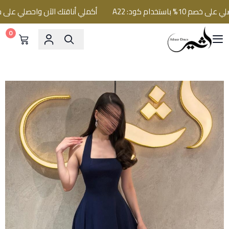
باستخدام كود: A22
أكملي أناقتك الآن واحصلي على خصم 10% باستخدام كود:
0
فساتين اثير