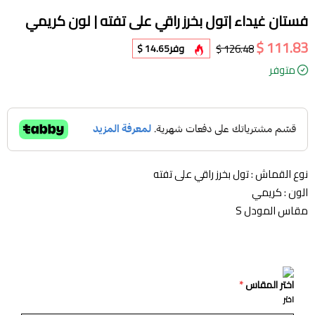
فستان غيداء |تول بخرز راقي على تفته | لون كريمي
111.83 $
126.48 $
وفر
14.65 $
متوفر
نوع القماش : تول بخرز راقي على تفته
الون : كريمي
مقاس المودل S
اختر المقاس
*
اختر