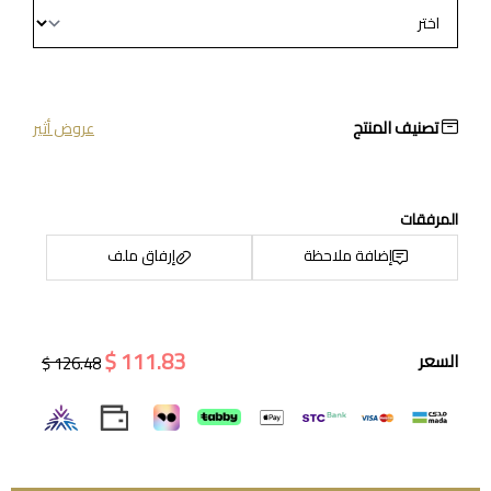
تصنيف المنتج
عروض أثير
المرفقات
إضافة ملاحظة
إرفاق ملف
111.83 $
السعر
126.48 $
اسحب و افلت الملف هنا
استعراض