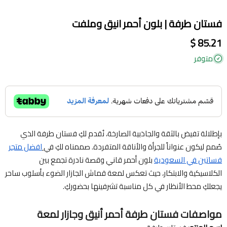
فستان طرفة | بلون أحمر انيق وملفت
85.21 $
متوفر
بإطلالة تفيض بالثقة والجاذبية الصارخة، نُقدم لكِ فستان طرفة الذي
صُمم ليكون عنواناً للجرأة والأناقة المتفردة. صممناه لكِ في
افضل متجر
فساتين في السعودية
بلون أحمر قاني وقصة نادرة تجمع بين
الكلاسيكية والابتكار، حيث تعكس لمعة قماش الجازار الضوء بأسلوب ساحر
يجعلكِ محط الأنظار في كل مناسبة تشرفينها بحضوركِ.
مواصفات فستان طرفة أحمر أنيق وجازار لمعة