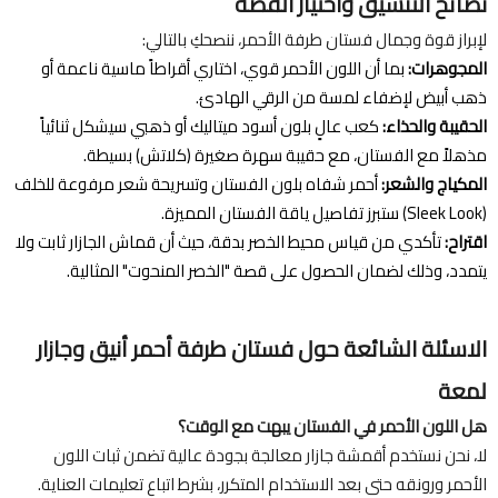
نصائح التنسيق واختيار القصة
لإبراز قوة وجمال فستان طرفة الأحمر، ننصحكِ بالتالي:
المجوهرات:
بما أن اللون الأحمر قوي، اختاري أقراطاً ماسية ناعمة أو
ذهب أبيض لإضفاء لمسة من الرقي الهادئ.
الحقيبة والحذاء:
كعب عالٍ بلون أسود ميتاليك أو ذهبي سيشكل ثنائياً
مذهلاً مع الفستان، مع حقيبة سهرة صغيرة (كلاتش) بسيطة.
المكياج والشعر:
أحمر شفاه بلون الفستان وتسريحة شعر مرفوعة للخلف
(Sleek Look) ستبرز تفاصيل ياقة الفستان المميزة.
اقتراح:
تأكدي من قياس محيط الخصر بدقة، حيث أن قماش الجازار ثابت ولا
يتمدد، وذلك لضمان الحصول على قصة "الخصر المنحوت" المثالية.
الاسئلة الشائعة حول فستان طرفة أحمر أنيق وجازار
لمعة
هل اللون الأحمر في الفستان يبهت مع الوقت؟
لا، نحن نستخدم أقمشة جازار معالجة بجودة عالية تضمن ثبات اللون
الأحمر ورونقه حتى بعد الاستخدام المتكرر، بشرط اتباع تعليمات العناية.