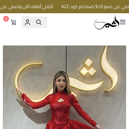
باستخدام كود: A22
أكملي أناقتك الآن واحصلي على خصم 10% باستخدام كود:
0
فساتين اثير