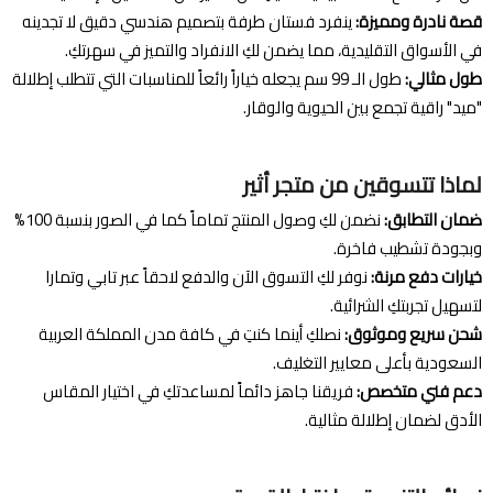
قصة نادرة ومميزة:
ينفرد فستان طرفة بتصميم هندسي دقيق لا تجدينه
في الأسواق التقليدية، مما يضمن لكِ الانفراد والتميز في سهرتكِ.
طول مثالي:
طول الـ 99 سم يجعله خياراً رائعاً للمناسبات التي تتطلب إطلالة
"ميد" راقية تجمع بين الحيوية والوقار.
لماذا تتسوقين من متجر أثير
ضمان التطابق:
نضمن لكِ وصول المنتج تماماً كما في الصور بنسبة 100%
وبجودة تشطيب فاخرة.
خيارات دفع مرنة:
نوفر لكِ التسوق الآن والدفع لاحقاً عبر تابي وتمارا
لتسهيل تجربتكِ الشرائية.
شحن سريع وموثوق:
نصلكِ أينما كنتِ في كافة مدن المملكة العربية
السعودية بأعلى معايير التغليف.
دعم فني متخصص:
فريقنا جاهز دائماً لمساعدتكِ في اختيار المقاس
الأدق لضمان إطلالة مثالية.