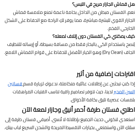
هل قماش الجازار مريح في اللبس؟
نعم، الفستان مبطن من الداخل بخامة ناعمة تمنع ملامسة قماش
الجازار القوي للبشرة مباشرة، مما يوفر لكِ الراحة مع الحفاظ على الشكل
الخارجي الفخم.
كيف يمكنني كي الفستان دون إتلاف لمعته؟
يُنصح باستخدام الكي بالبخار فقط من مسافة بسيطة، أو إرساله للتنظيف
الجاف (Dry Clean) وهو الخيار الأفضل للحفاظ على قوام القماش اللامع.
اقتراحات إضافية من أثير
إذا كنتِ تبحثين عن إطلالات عائلية متكاملة، ندعوكِ لزيارة قسم
فساتين
السن المحير
لدينا، حيث تتوفر تصاميم راقية تناسب الفتيات المراهقات
بلمسات عصرية تليق بكافة الأذواق.
اطلبي فستان طرفة أحمر أنيق وجازار لمعة الآن
استعدي لتكوني حديث الجميع بإطلالة لا تُنسى. أضيفي فستان طرفة إلى
سلتكِ الآن واستمتعي بخيارات التقسيط المريحة والشحن السريع لباب بيتكِ.