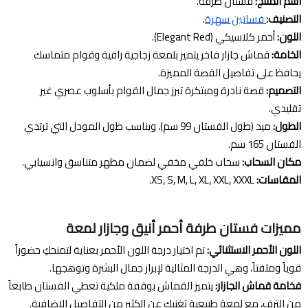
اسم المنتج:
فستان طرفة.
التصنيف:
فساتين سهرة
.
اللون:
أحمر كلاسيكي (Elegant Red).
الخامة:
قماش جازار فاخر يتميز بلمعة زجاجية راقية وقوام متماسك
يحافظ على تفاصيل القصة المميزة.
التصميم:
قصة نادرة ومبتكرة تبرز جمال القوام بأسلوب عصري غير
تقليدي.
الطول:
ميد (طول الفستان 99 سم)، ويناسب طول المودل التي ترتدي
الفستان 165 سم.
مكان السحاب:
سحاب خلفي مخفي لضمان مظهر متناسق وانسيابي.
المقاسات:
XS, S, M, L, XL, XXL, XXXL.
مميزات فستان طرفة أحمر أنيق وجازار لمعة
اللون الأحمر الاستثنائي:
تم اختيار درجة اللون الأحمر بعناية لتمنحكِ حضوراً
قوياً وملفتاً، وهي الدرجة المثالية لإبراز جمال البشرة وتوهجها.
فخامة قماش الجازار:
يتميز القماش بوقفة ملكية تعطي الفستان طابعاً
من الترف، مع لمعة طبيعية تغنيكِ عن الكثير من التفاصيل الإضافية.