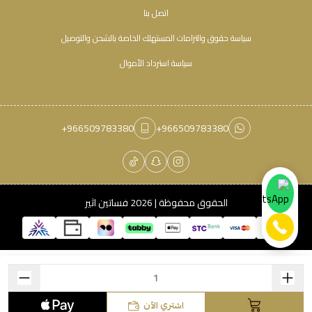
اتصل بنا
سياسة حقوق والتزامات المستهلك الخاصة بالشحن والتوصيل
سياسة استرداد الأموال
+966509783380
+966509783380
الحقوق محفوظة | 2026
فساتين اثير
اشتري الآن