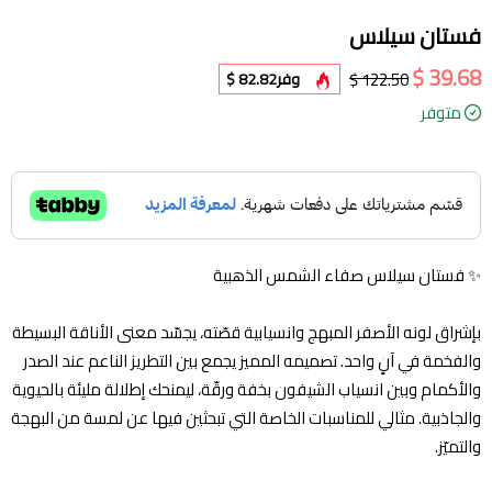
فستان سيلاس
39.68 $
122.50 $
وفر
82.82 $
متوفر
✨ فستان سيلاس صفاء الشمس الذهبية
بإشراق لونه الأصفر المبهج وانسيابية قصّته، يجسّد معنى الأناقة البسيطة
والفخمة في آنٍ واحد. تصميمه المميز يجمع بين التطريز الناعم عند الصدر
والأكمام وبين انسياب الشيفون بخفة ورقّة، ليمنحك إطلالة مليئة بالحيوية
والجاذبية. مثالي للمناسبات الخاصة التي تبحثين فيها عن لمسة من البهجة
والتميّز.