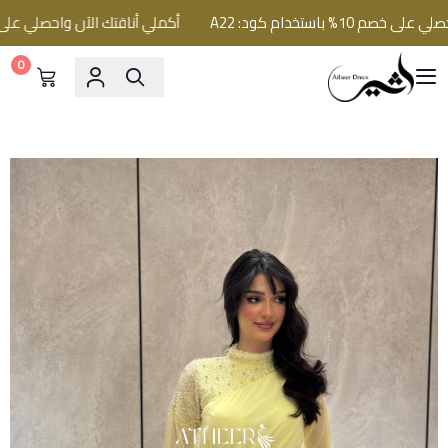
% باستخدام كود: A22
أكملي أناقتك الآن واحصلي على خصم 10% باستخدام كو
0
فساتين اثير