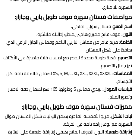
السهرة بلا منازع.
مواصفات فستان سهرة موف طويل باربي وجازار:
اسم المنتج
: فستان سولي الملكي.
اللون
: موف فاتح مميز وهادئ يمنحكِ إطلالة ملائكية.
الخامة
: مزيج فاخر من قماش الباربي الناعم وقماش الجازار الراقي الذي
يحافظ على شكل الفستان.
التصميم
: قصة طويلة محددة للخصر مع لمسات فنية متميزة على الأكتاف
تبرز جمال التصميم.
المقاسات
: XS, S, M, L, XL, XXL, XXXL, XXXXL لضمان ملاءمة تامة لكل
الأجسام.
قياسات المودل
: ترتدي مقاس S وطولها 165 سم لضمان دقة الاختيار
وتصور المنتج.
مميزات فستان سهرة موف طويل باربي وجازار:
ثبات الشكل
: مزيج الأقمشة الفاخرة يضمن لكِ ثبات شكل الفستان طوال
السهرة مع توفير راحة تامة في الحركة.
إشراقة طبيعية
: اللون الموف الفاتح يضفي إشراقة طبيعية على البشرة