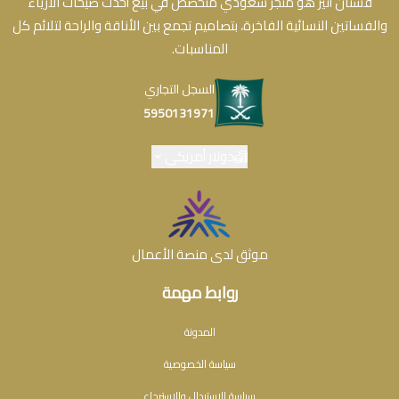
فستان أثير هو متجر سعودي متخصص في بيع أحدث صيحات الأزياء
والفساتين النسائية الفاخرة، بتصاميم تجمع بين الأناقة والراحة لتلائم كل
المناسبات.
السجل التجاري
5950131971
دولار أمريكي
موثق لدى منصة الأعمال
روابط مهمة
المدونة
سياسة الخصوصية
سياسة الاستبدال والاسترجاع