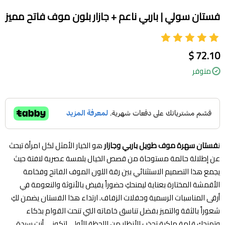
فستان سولي | باربي ناعم + جازار بلون موف فاتح مميز
72.10 $
متوفر
ن
فستان سهرة موف طويل باربي وجازار
هو الخيار الأمثل لكل امرأة تبحث
عن إطلالة حالمة مستوحاة من قصص الخيال بلمسة عصرية لافتة حيث
يجمع هذا التصميم الاستثنائي بين رقة اللون الموف الفاتح وفخامة
الأقمشة المختارة بعناية ليمنحكِ حضوراً يفيض بالأنوثة والنعومة في
أرقى المناسبات الرسمية وحفلات الزفاف. ارتداء هذا الفستان يضمن لكِ
شعوراً بالثقة والتميز بفضل تناسق خاماته التي تنحت القوام بذكاء
وتمنحكِ قامة ملكية تجذب الأنظار من اللحظة الأولى لتكوني أنتِ سيدة