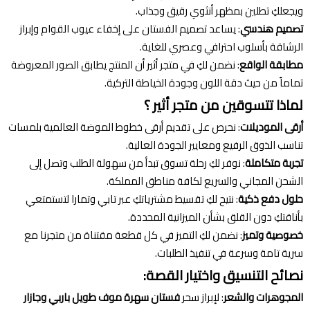
ويجعلكِ تطلين بمظهر أنثوي رقيق وجذاب.
تصميم هندسي
: يساعد تصميم الفستان على إخفاء عيوب القوام وإبراز
الرشاقة بأسلوب احترافي وعصري للغاية.
مطابقة الواقع
: نضمن لكِ في متجر أثير أن المنتج يطابق الصور المعروضة
تماماً من حيث دقة اللون وجودة الخياطة التركية.
لماذا تتسوقين من متجر أثير ؟
أرقى الموديلات
: نحرص على تقديم أرقى خطوط الموضة العالمية بلمسات
تناسب الذوق الرفيع ومعايير الجودة العالية.
تجربة متكاملة
: نوفر لكِ رحلة تسوق تبدأ من سهولة الطلب وتصل إلى
الشحن المجاني والسريع لكافة مناطق المملكة.
حلول دفع ذكية
: نتيح لكِ تقسيط مشترياتكِ عبر تابي وتمارا لتستمتعي
بأناقتكِ دون القلق بشأن الميزانية المحددة.
خصوصية وتميز
: نضمن لكِ التميز في كل قطعة مقتناة من متجرنا مع
سرية تامة وسرعة في تنفيذ الطلبات.
نصائح التنسيق واختيار القصة:
المجوهرات والشعر
: لإبراز سحر
فستان سهرة موف طويل باربي وجازار