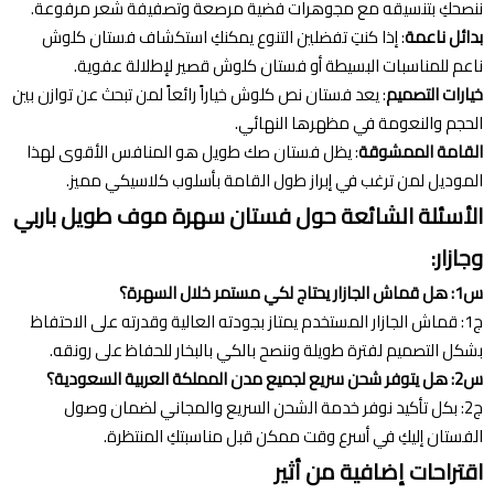
ننصحكِ بتنسيقه مع مجوهرات فضية مرصعة وتصفيفة شعر مرفوعة.
بدائل ناعمة
: إذا كنتِ تفضلين التنوع يمكنكِ استكشاف فستان كلوش
ناعم للمناسبات البسيطة أو فستان كلوش قصير لإطلالة عفوية.
خيارات التصميم
: يعد فستان نص كلوش خياراً رائعاً لمن تبحث عن توازن بين
الحجم والنعومة في مظهرها النهائي.
القامة الممشوقة
: يظل فستان صك طويل هو المنافس الأقوى لهذا
الموديل لمن ترغب في إبراز طول القامة بأسلوب كلاسيكي مميز.
الأسئلة الشائعة حول فستان سهرة موف طويل باربي
وجازار:
س1: هل قماش الجازار يحتاج لكي مستمر خلال السهرة؟
ج1: قماش الجازار المستخدم يمتاز بجودته العالية وقدرته على الاحتفاظ
بشكل التصميم لفترة طويلة وننصح بالكي بالبخار للحفاظ على رونقه.
س2: هل يتوفر شحن سريع لجميع مدن المملكة العربية السعودية؟
ج2: بكل تأكيد نوفر خدمة الشحن السريع والمجاني لضمان وصول
الفستان إليكِ في أسرع وقت ممكن قبل مناسبتكِ المنتظرة.
اقتراحات إضافية من أثير