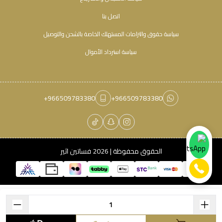
اتصل بنا
سياسة حقوق والتزامات المستهلك الخاصة بالشحن والتوصيل
سياسة استرداد الأموال
+966509783380
+966509783380
الحقوق محفوظة | 2026
فساتين اثير