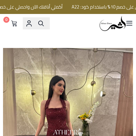
خدام كود: A22
أكملي أناقتك الآن واحصلي على خصم 10% باستخدام كود: A22
0
فساتين اثير