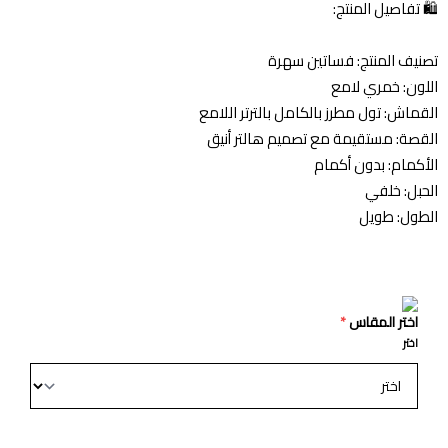
🛍️ تفاصيل المنتج:
تصنيف المنتج: فساتين سهرة
اللون: خمري لامع
القماش: تول مطرز بالكامل بالترتر اللامع
القصة: مستقيمة مع تصميم هالتر أنيق
الأكمام: بدون أكمام
الحبل: خلفي
الطول: طويل
اختر المقاس
*
اختر