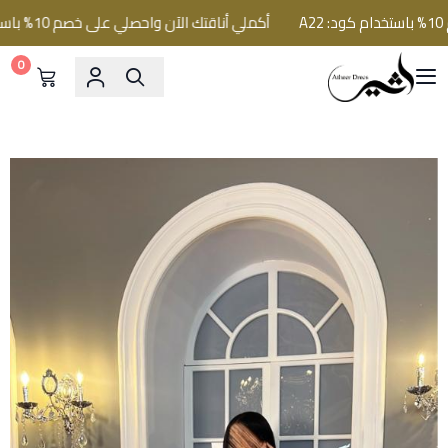
أكملي أناقتك الآن واحصلي على خصم 10% باستخدام كود: A22
0
فساتين اثير