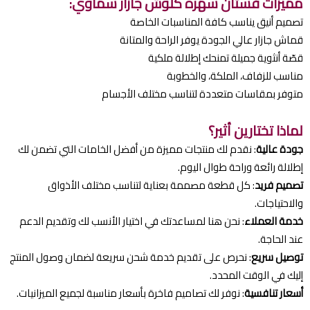
مميزات فستان سهره كلوش جازار سماوي:
تصميم أنيق يناسب كافة المناسبات الخاصة
قماش جازار عالي الجودة يوفر الراحة والمتانة
قصّة أنثوية جميلة تمنحك إطلالة ملكية
مناسب للزفاف، الملكة، والخطوبة
متوفر بمقاسات متعددة لتناسب مختلف الأجسام
لماذا تختارين أثير؟
جودة عالية
: نقدم لك منتجات مميزة من أفضل الخامات التي تضمن لك
إطلالة رائعة وراحة طوال اليوم.
تصميم فريد
: كل قطعة مصممة بعناية لتناسب مختلف الأذواق
والاحتياجات.
خدمة العملاء
: نحن هنا لمساعدتك في اختيار الأنسب لك وتقديم الدعم
عند الحاجة.
توصيل سريع
: نحرص على تقديم خدمة شحن سريعة لضمان وصول المنتج
إليك في الوقت المحدد.
أسعار تنافسية
: نوفر لك تصاميم فاخرة بأسعار مناسبة لجميع الميزانيات.