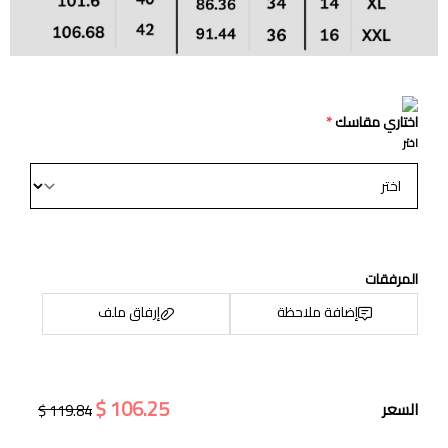
اختاري مقاسك
*
اختر
المرفقات
إضافة ملاحظة
إرفاق ملف
106.25 $
السعر
119.84 $
اسحب و افلت الملف هنا
استعراض