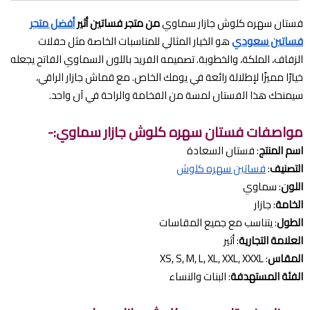
فستان سهره كلوش جازار سماوي
من متجر فساتين أثير
أفضل متجر
فساتين سعودي
هو الخيار المثالي للمناسبات الخاصة مثل حفلات
الزفاف، الملكة، والخطوبة. تصميمه الفريد باللون السماوي الفاتح يجعله
خيارًا مميزًا لإطلالة رائعة في يومك الخاص. مع قماش جازار الراقي،
سيمنحك هذا الفستان لمسة من الفخامة والراحة في آن واحد.
مواصفات فستان سهره كلوش جازار سماوي:-
اسم المنتج
: فستان السعادة
التصنيف
:
فساتين سهره كلوش
اللون
: سماوي
الخامة
: جازار
الطول
: يتناسب مع جميع المقاسات
العلامة التجارية
: أثير
المقاس
: XS, S, M, L, XL, XXL, XXXL
الفئة المستهدفة
: البنات والنساء