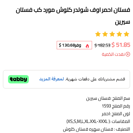
فستان احمر اوف شولدر كلوش مورد كب فستان
سيرين
51.85 $
182.53 $
وفر
130.68 $
نفدت الكمية
سم المنتج :فستان سيرين
رقم المنتج 1593
لون المنتج :احمر
المقاسات :( XS,S,M,L,XL،XXL-XXXL)
التصنيف : فستان سهره فستان كلوش