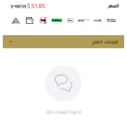
51.85 $
السعر
182.53 $
اسحب و افلت الملف هنا
استعراض
تقييمات المنتج
لا توجد تقييمات حاليا